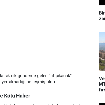
Bi
zam
da sık sık gündeme gelen “af çıkacak”
Ve
 yer almadığı netleşmiş oldu.
MT
fır
re Kötü Haber