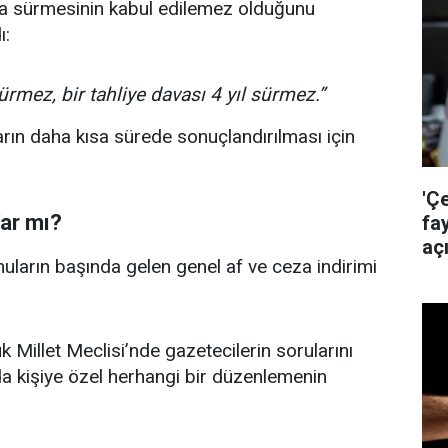
rca sürmesinin kabul edilemez olduğunu
ı:
rmez, bir tahliye davası 4 yıl sürmez.”
arın daha kısa sürede sonuçlandırılması için
'Ç
Var mı?
fa
aç
arın başında gelen genel af ve ceza indirimi
 Millet Meclisi’nde gazetecilerin sorularını
da kişiye özel herhangi bir düzenlemenin