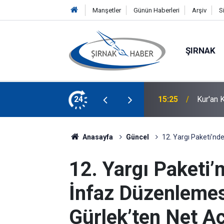
Manşetler
Günün Haberleri
Arşiv
S
ŞIRNAK
 Sağlığı Eğitimi Verildi
24
15:02
Eğitmen
Anasayfa
Güncel
12. Yargı Paketi’n
12. Yargı Paketi
İnfaz Düzenlemes
Gürlek’ten Net A