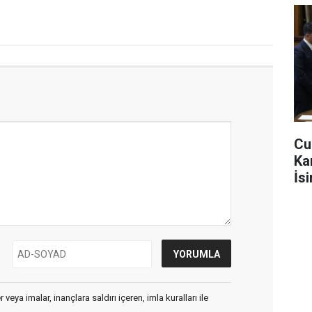
Cu
Ka
İs
veya imalar, inançlara saldırı içeren, imla kuralları ile