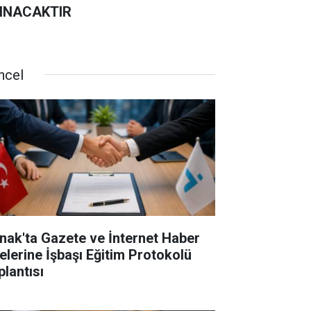
INACAKTIR
ncel
rnak'ta Gazete ve İnternet Haber
telerine İşbaşı Eğitim Protokolü
plantısı