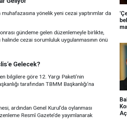
ar Geliyor
'Ç
ın muhafazasına yönelik yeni cezai yaptırımlar da
bel
ma
onrası gündeme gelen düzenlemeyle birlikte,
sı halinde cezai sorumluluk uygulanmasının önü
lis’e Gelecek?
en bilgilere göre 12. Yargı Paketi’nin
şkanlığı tarafından TBMM Başkanlığı’na
Ba
Ko
esi, ardından Genel Kurul’da oylanması
Aç
düzenleme Resmî Gazete’de yayımlanarak