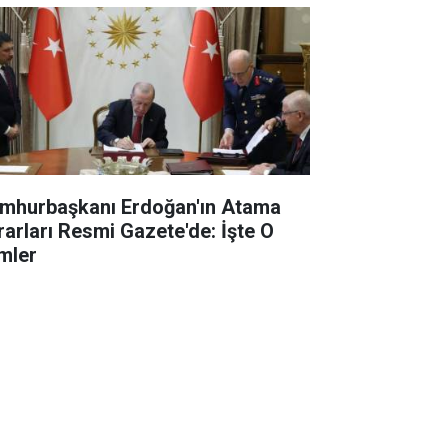
mhurbaşkanı Erdoğan'ın Atama
rarları Resmi Gazete'de: İşte O
imler