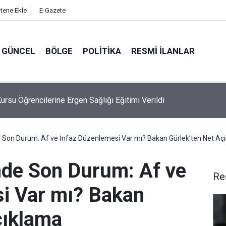
itene Ekle
E-Gazete
GÜNCEL
BÖLGE
POLITIKA
RESMI İLANLAR
 Dalgıçtan Yaz Sezonu Boğulma Vakalarına Karşı Kritik Uyarılar
de Son Durum: Af ve İnfaz Düzenlemesi Var mı? Bakan Gürlek’ten Net Aç
’nde Son Durum: Af ve
Re
i Var mı? Bakan
çıklama