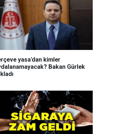
erçeve yasa'dan kimler
ydalanamayacak? Bakan Gürlek
ıkladı