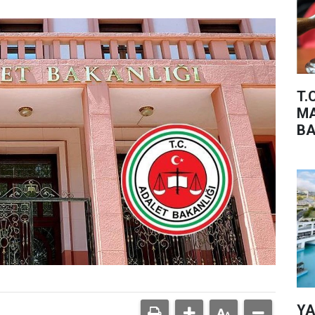
T.
MA
BA
YA