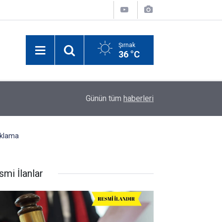
Şırnak
36 °C
Şırnak'ta Gazete ve İnternet Haber Sitelerine İş
14:52
Günün tüm
haberleri
Toplantısı
ıklama
smi İlanlar