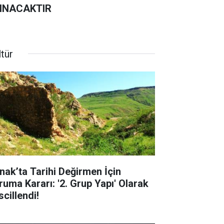
INACAKTIR
tür
rnak’ta Tarihi Değirmen İçin
ruma Kararı: '2. Grup Yapı' Olarak
cillendi!