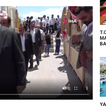
T.
MA
BA
YA