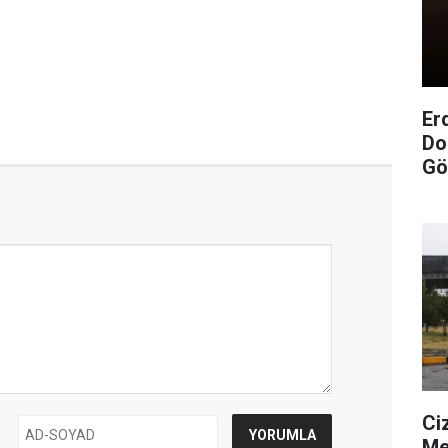
Er
Do
Gö
Ci
Me