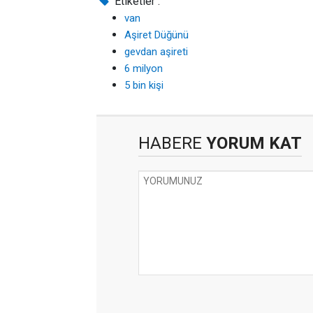
Etiketler :
van
Aşiret Düğünü
gevdan aşireti
6 milyon
5 bin kişi
HABERE
YORUM KAT