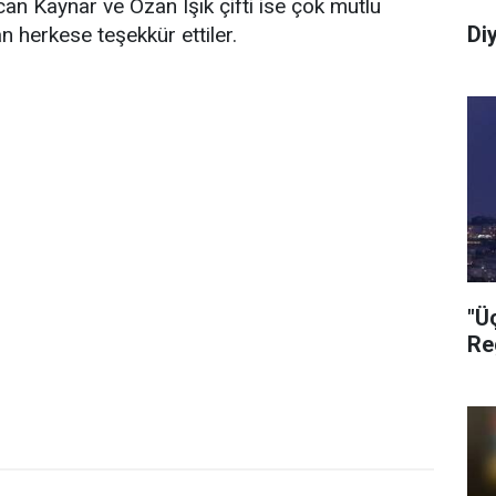
can Kaynar ve Ozan Işık çifti ise çok mutlu
Di
n herkese teşekkür ettiler.
"Ü
Re