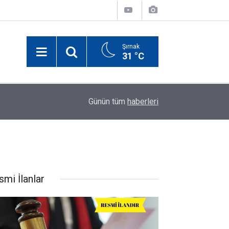
Şırnak
31 °C
20:00
Sulama kanalına giren 22 yaşındaki genç hayatın
Günün tüm
haberleri
smi İlanlar