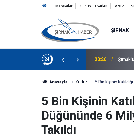
Manşetler
Günün Haberleri
Arşiv
S
ŞIRNAK
ücü yaralandı
24
20:26
Şırnak't
Anasayfa
Kültür
5 Bin Kişinin Katıldı
5 Bin Kişinin Katı
Düğününde 6 Mil
Takıldı