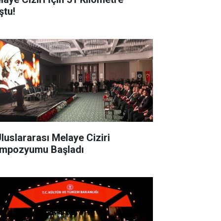
ştu!
Uluslararası Melaye Ciziri
mpozyumu Başladı