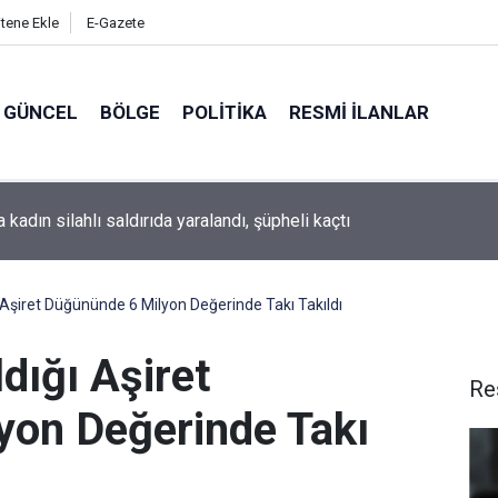
itene Ekle
E-Gazete
GÜNCEL
BÖLGE
POLITIKA
RESMI İLANLAR
a kadın silahlı saldırıda yaralandı, şüpheli kaçtı
ğı Aşiret Düğününde 6 Milyon Değerinde Takı Takıldı
ldığı Aşiret
Re
yon Değerinde Takı