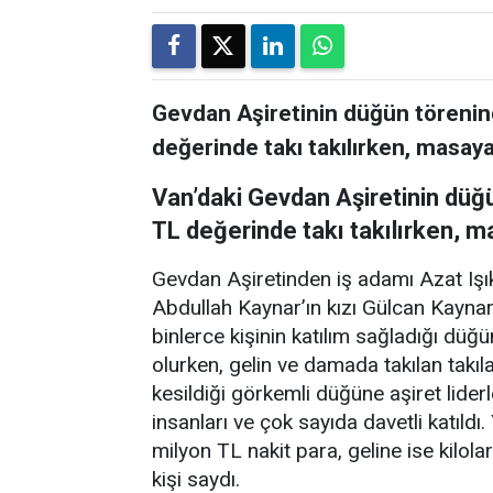
Gevdan Aşiretinin düğün törenin
değerinde takı takılırken, masaya 
Van’daki Gevdan Aşiretinin düğ
TL değerinde takı takılırken, ma
Gevdan Aşiretinden iş adamı Azat Işık’
Abdullah Kaynar’ın kızı Gülcan Kaynar i
binlerce kişinin katılım sağladığı dü
olurken, gelin ve damada takılan takı
kesildiği görkemli düğüne aşiret liderl
insanları ve çok sayıda davetli katıld
milyon TL nakit para, geline ise kilola
kişi saydı.