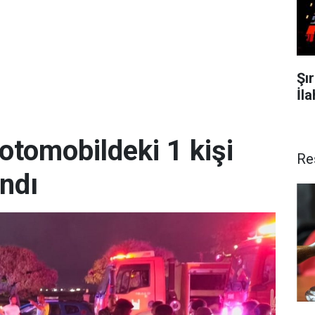
Şı
İla
tomobildeki 1 kişi
Re
andı