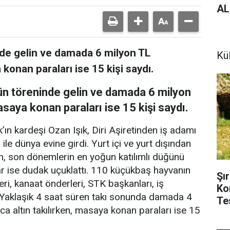
AL
de gelin ve damada 6 milyon TL
Kül
konan paraları ise 15 kişi saydı.
ün töreninde gelin ve damada 6 milyon
saya konan paraları ise 15 kişi saydı.
ın kardeşi Ozan Işık, Diri Aşiretinden iş adamı
le dünya evine girdi. Yurt içi ve yurt dışından
ğün, son dönemlerin en yoğun katılımlı düğünü
lar ise dudak uçuklattı. 110 küçükbaş hayvanın
Şı
eri, kanaat önderleri, STK başkanları, iş
Ko
ı. Yaklaşık 4 saat süren takı sonunda damada 4
Tes
rca altın takılırken, masaya konan paraları ise 15