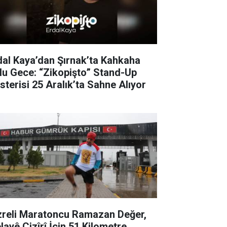
dal Kaya’dan Şırnak’ta Kahkaha
lu Gece: “Zikopişto” Stand-Up
sterisi 25 Aralık’ta Sahne Alıyor
zreli Maratoncu Ramazan Değer,
layê Cizîrî İçin 51 Kilometre