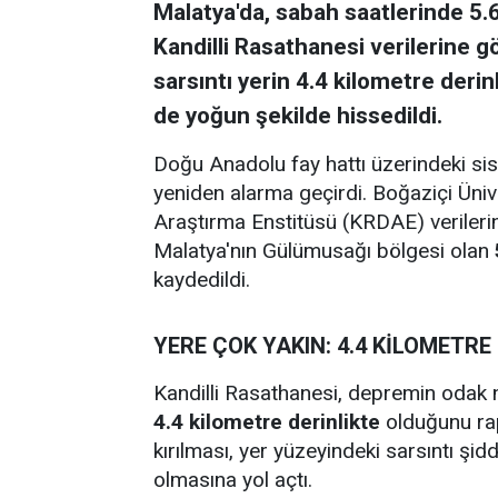
Malatya'da, sabah saatlerinde 5
Kandilli Rasathanesi verilerine 
sarsıntı yerin 4.4 kilometre deri
de yoğun şekilde hissedildi.
Doğu Anadolu fay hattı üzerindeki sism
yeniden alarma geçirdi. Boğaziçi Üni
Araştırma Enstitüsü (KRDAE) veriler
Malatya'nın Gülümusağı bölgesi olan
kaydedildi.
YERE ÇOK YAKIN: 4.4 KİLOMETRE
Kandilli Rasathanesi, depremin odak n
4.4 kilometre derinlikte
olduğunu rap
kırılması, yer yüzeyindeki sarsıntı şi
olmasına yol açtı.