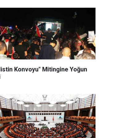
ilistin Konvoyu" Mitingine Yoğun
i