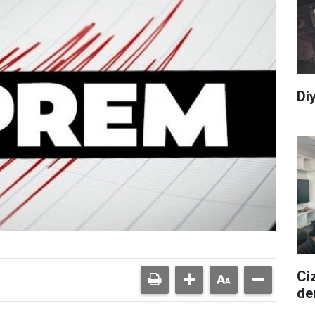
Di
Ciz
de