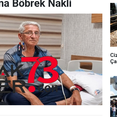
na Böbrek Nakli
Ci
Ça