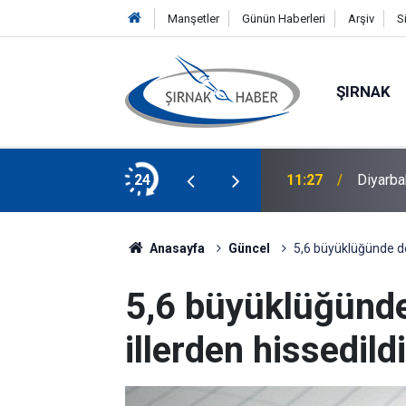
Manşetler
Günün Haberleri
Arşiv
S
ŞIRNAK
şmaları Hız Kazanıyor
24
11:27
Diyarba
Anasayfa
Güncel
5,6 büyüklüğünde de
5,6 büyüklüğünd
illerden hissedildi