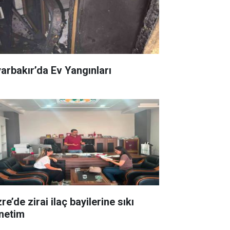
yarbakır’da Ev Yangınları
re’de zirai ilaç bayilerine sıkı
netim