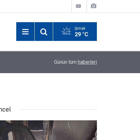
Şırnak
29 °C
11:07
Selçuk Bayraktar Şırnak’ta Drone Şampiyonası Fi
Günün tüm
haberleri
ncel