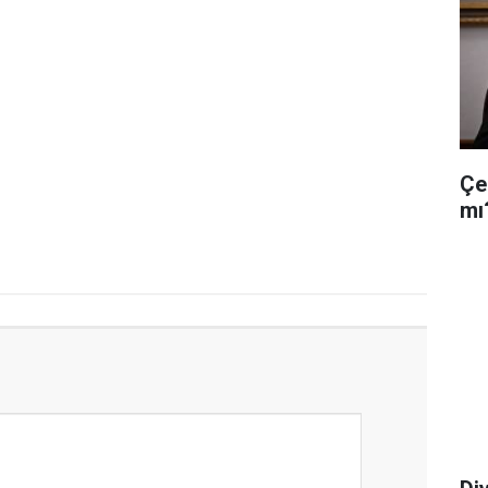
Çe
mı