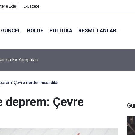
itene Ekle
E-Gazete
GÜNCEL
BÖLGE
POLITIKA
RESMI İLANLAR
kır’da Ev Yangınları
prem: Çevre illerden hissedildi
e deprem: Çevre
Gü