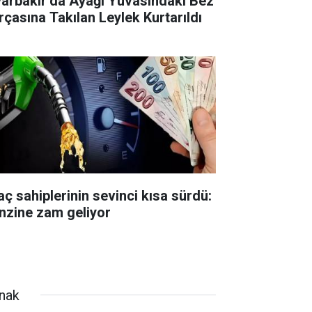
yarbakır’da Ayağı Yuvasındaki Bez
rçasına Takılan Leylek Kurtarıldı
aç sahiplerinin sevinci kısa sürdü:
nzine zam geliyor
rnak