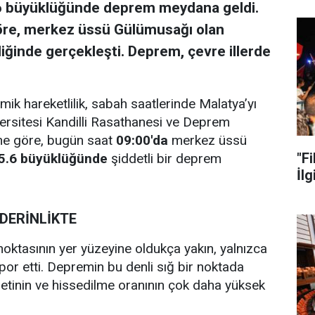
.6 büyüklüğünde deprem meydana geldi.
göre, merkez üssü Gülümusağı olan
nliğinde gerçekleşti. Deprem, çevre illerde
ik hareketlilik, sabah saatlerinde Malatya’yı
versitesi Kandilli Rasathanesi ve Deprem
ine göre, bugün saat
09:00'da
merkez üssü
"F
5.6 büyüklüğünde
şiddetli bir deprem
İlg
 DERİNLİKTE
oktasının yer yüzeyine oldukça yakın, yalnızca
or etti. Depremin bu denli sığ bir noktada
ddetinin ve hissedilme oranının çok daha yüksek