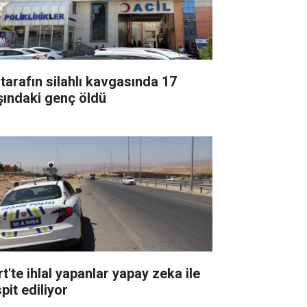
 tarafın silahlı kavgasında 17
şındaki genç öldü
rt'te ihlal yapanlar yapay zeka ile
pit ediliyor