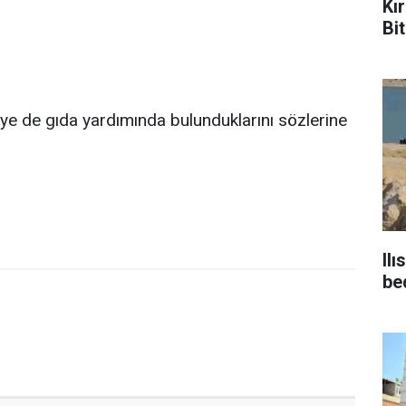
Kı
Bit
e de gıda yardımında bulunduklarını sözlerine
Ilı
be