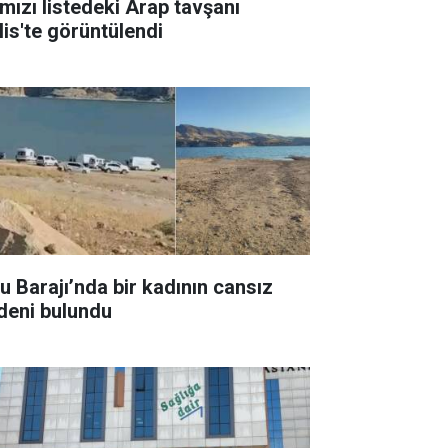
rmızı listedeki Arap tavşanı
lis'te görüntülendi
su Barajı’nda bir kadının cansız
deni bulundu