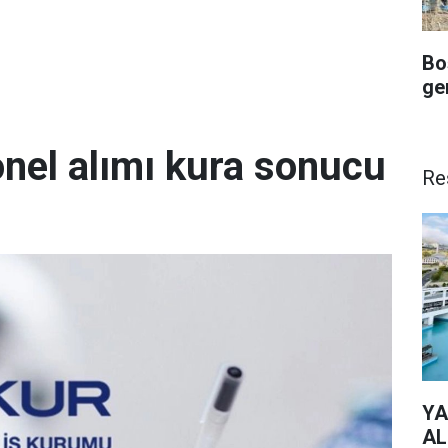
Bo
ge
onel alımı kura sonucu
Re
YA
AL