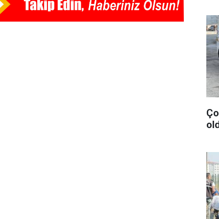
Ço
old