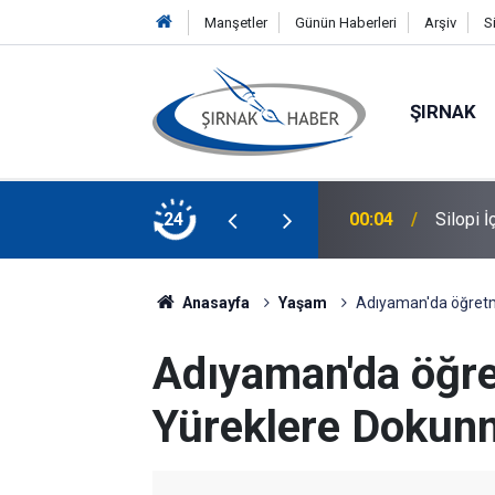
Manşetler
Günün Haberleri
Arşiv
S
ŞIRNAK
ine Demir Bologna Üniversitesi'nde
24
00:04
Silopi 
Anasayfa
Yaşam
Adıyaman'da öğretm
Adıyaman'da öğre
Yüreklere Dokun