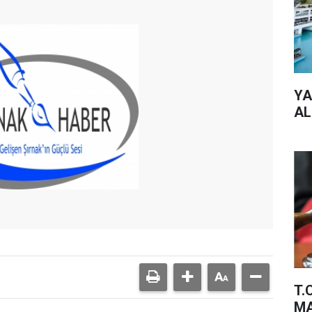
YA
AL
T.
MA