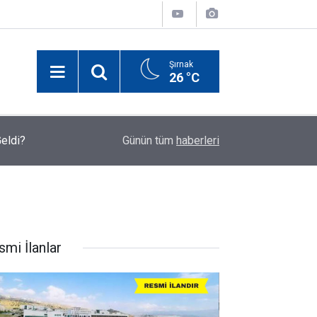
Şırnak
26 °C
Geldi?
00:03
Cizre'de 24 Derslikli Yeni Okul Eylül Ayında Eğit
Günün tüm
haberleri
smi İlanlar