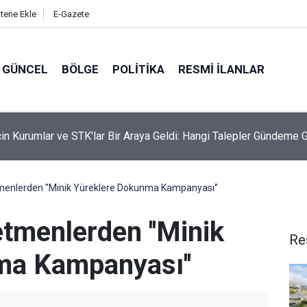
itene Ekle
E-Gazete
GÜNCEL
BÖLGE
POLITIKA
RESMI İLANLAR
İçin Kurumlar ve STK'lar Bir Araya Geldi: Hangi Talepler Gündeme 
enlerden ''Minik Yüreklere Dokunma Kampanyası''
tmenlerden ''Minik
Re
ma Kampanyası''