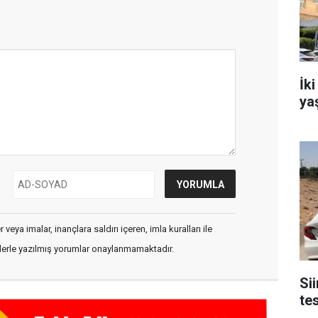
İki
ya
veya imalar, inançlara saldırı içeren, imla kuralları ile
flerle yazılmış yorumlar onaylanmamaktadır.
Sii
tes