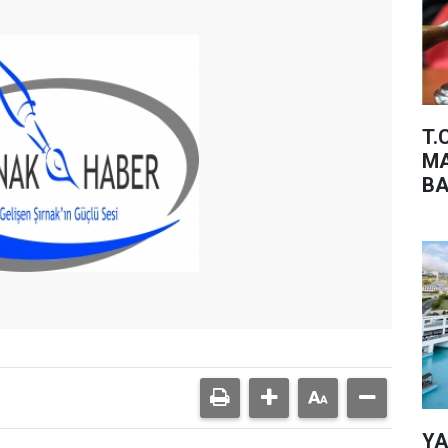
T.
MA
BA
YA