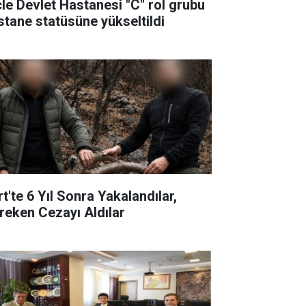
cle Devlet Hastanesi "C" rol grubu
stane statüsüne yükseltildi
rt'te 6 Yıl Sonra Yakalandılar,
reken Cezayı Aldılar