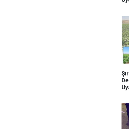
Şı
Den
Uy