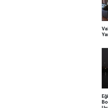
Va
Ya
Eğ
Bo
Uy