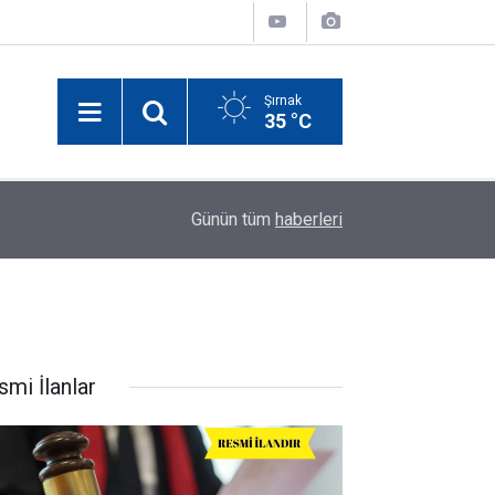
Şırnak
35 °C
18:24
Dicle Devlet Hastanesi "C" rol grubu hastane st
Günün tüm
haberleri
smi İlanlar