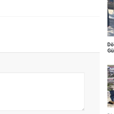
Dö
Gü