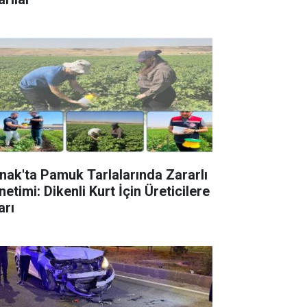
rnak'ta Pamuk Tarlalarında Zararlı
etimi: Dikenli Kurt İçin Üreticilere
arı