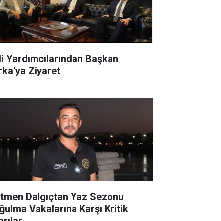
li Yardımcılarından Başkan
rka'ya Ziyaret
itmen Dalgıçtan Yaz Sezonu
ğulma Vakalarına Karşı Kritik
arılar