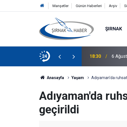
Manşetler
Günün Haberleri
Arşiv
S
ŞIRNAK
n 3 Gün Sonra Katil Zanlısıyla Evlendi
24
18:30
6 Ağust
Anasayfa
Yaşam
Adıyaman'da ruhsats
Adıyaman'da ruhs
geçirildi