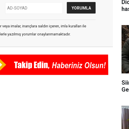
Di
ha
veya imalar, inançlara saldırı içeren, imla kuralları ile
flerle yazılmış yorumlar onaylanmamaktadır.
Sii
Ge