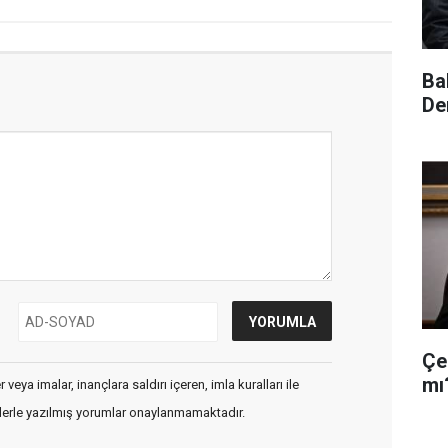
Ba
De
Çe
mı
veya imalar, inançlara saldırı içeren, imla kuralları ile
flerle yazılmış yorumlar onaylanmamaktadır.