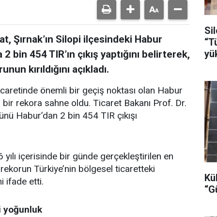
Si
t, Şırnak’ın Silopi ilçesindeki Habur
“T
yü
 bin 454 TIR’ın çıkış yaptığını belirterek,
unun kırıldığını açıkladı.
 ticaretinde önemli bir geçiş noktası olan Habur
 bir rekora sahne oldu. Ticaret Bakanı Prof. Dr.
ü Habur’dan 2 bin 454 TIR çıkışı
yılı içerisinde bir günde gerçekleştirilen en
 rekorun Türkiye’nin bölgesel ticaretteki
Kü
 ifade etti.
“G
i yoğunluk