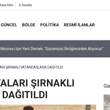
itene Ekle
E-Gazete
GÜNCEL
BÖLGE
POLITIKA
RESMI İLANLAR
 Mezrası İçin Yeni Dernek: “Gücümüzü Birliğimizden Alıyoruz”
ARI ŞIRNAKLI VATANDAŞLARA DAĞITILDI
ALARI ŞIRNAKLI
Gü
DAĞITILDI