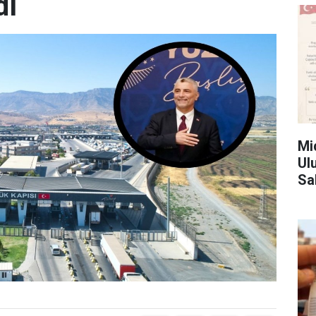
dı
Mid
Ul
Sa