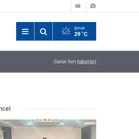
Şırnak
29 °C
00:04
Şırnak'taki Belediye Memur Alımı Yapacak
Günün tüm
haberleri
ncel