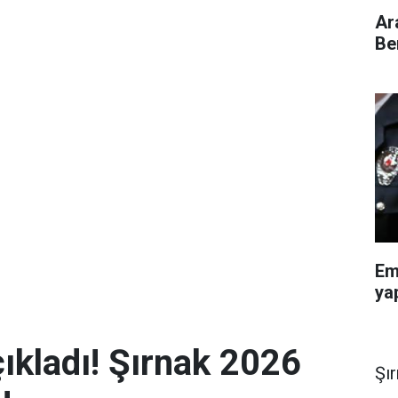
Ar
Be
Em
ya
ıkladı! Şırnak 2026
Şı