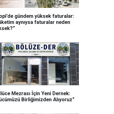
lopi’de gündem yüksek faturalar:
üketim aynıysa faturalar neden
ksek?”
llüce Mezrası İçin Yeni Dernek:
ücümüzü Birliğimizden Alıyoruz”