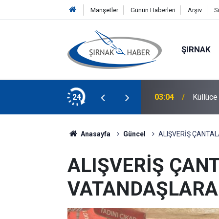
Manşetler
Günün Haberleri
Arşiv
S
ŞIRNAK
ar: “Tüketim aynıysa faturalar neden yüksek?”
24
03:04
Küllüce
Anasayfa
Güncel
ALIŞVERİŞ ÇANTAL
ALIŞVERİŞ ÇANT
VATANDAŞLARA 