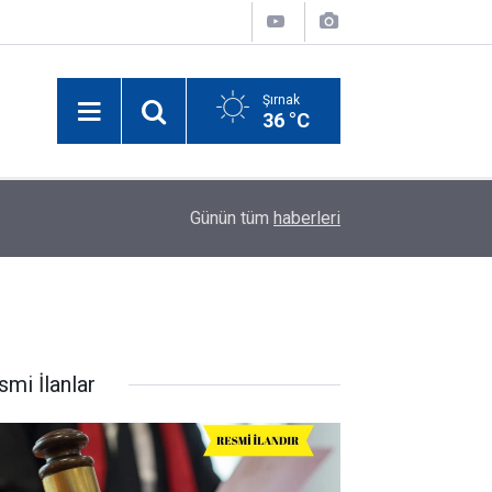
Şırnak
36 °C
Şırnak'ta Gazete ve İnternet Haber Sitelerine İş
14:52
Günün tüm
haberleri
Toplantısı
smi İlanlar