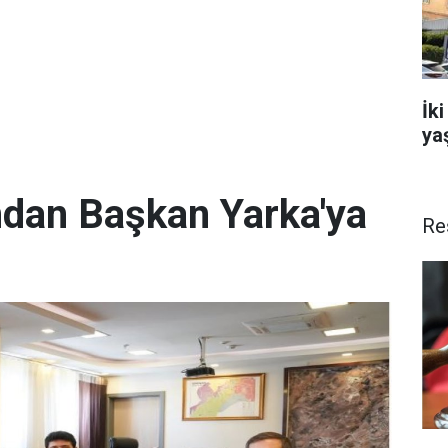
İki
ya
ından Başkan Yarka'ya
Re