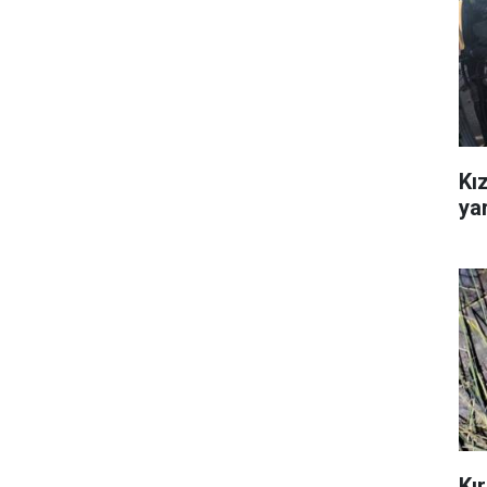
Kız
ya
Kı