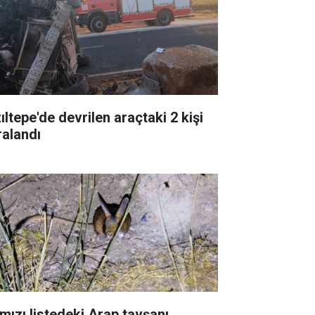
ıltepe'de devrilen araçtaki 2 kişi
ralandı
rmızı listedeki Arap tavşanı