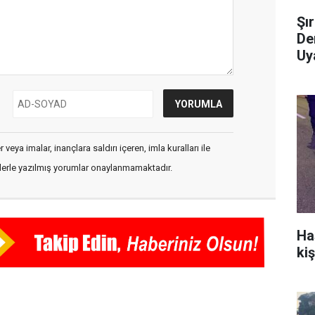
Şı
Den
Uy
veya imalar, inançlara saldırı içeren, imla kuralları ile
flerle yazılmış yorumlar onaylanmamaktadır.
Ha
kiş