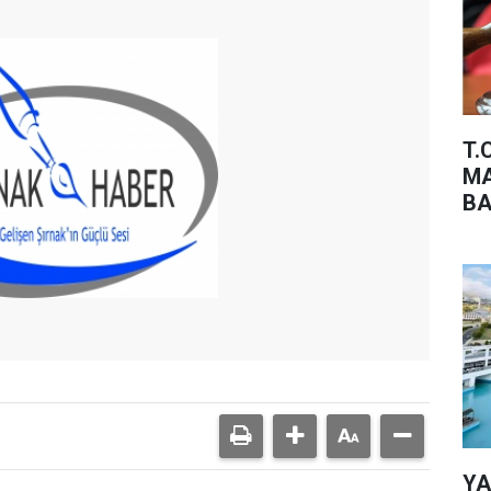
T.
MA
BA
YA