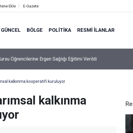
itene Ekle
E-Gazete
GÜNCEL
BÖLGE
POLITIKA
RESMI İLANLAR
 Dalgıçtan Yaz Sezonu Boğulma Vakalarına Karşı Kritik Uyarılar
msal kalkınma kooperatifi kuruluyor
arımsal kalkınma
Re
uyor