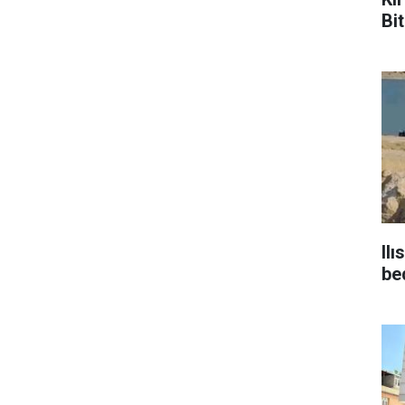
Bit
Ilı
be