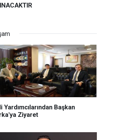
INACAKTIR
şam
li Yardımcılarından Başkan
rka'ya Ziyaret