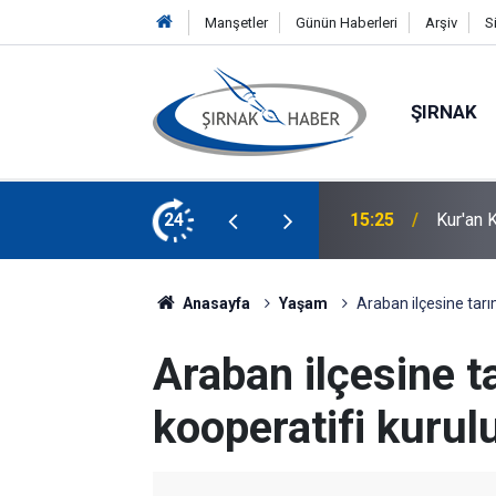
Manşetler
Günün Haberleri
Arşiv
S
ŞIRNAK
 Sağlığı Eğitimi Verildi
24
15:02
Eğitmen
Anasayfa
Yaşam
Araban ilçesine tarı
Araban ilçesine t
kooperatifi kurul