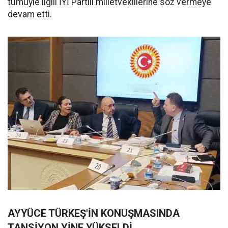
tümüyle ilgili İYİ Partili milletvekillerine söz vermeye
devam etti.
AYYÜCE TÜRKEŞ'İN KONUŞMASINDA
TANSİYON YİNE YÜKSELDİ