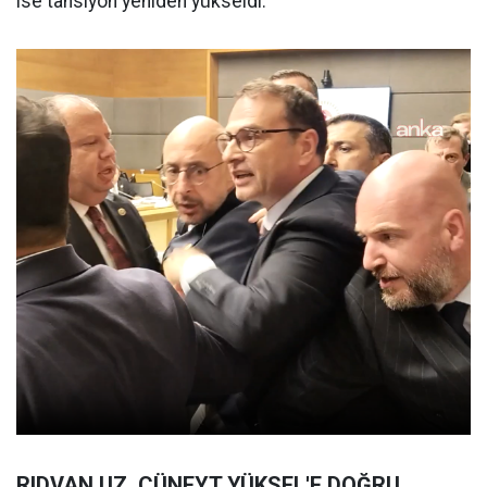
ise tansiyon yeniden yükseldi.
RIDVAN UZ, CÜNEYT YÜKSEL'E DOĞRU