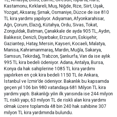
Kastamonu, Kırklareli, Muş, Niğde, Rize, Siirt, Uşak,
Yozgat, Aksaray, Şırnak, Osmaniye, Düzce de ise 810
TL kira yardımı yapılıyor. Adıyaman, Afyonkarahisar,
Ağrı, Çorum, Elazığ, Kütahya, Ordu, Sivas, Tokat,
Zonguldak, Batman, Çanakkale de ayda 905 TL, Aydın,
Balıkesir, Denizli, Diyarbakır, Erzurum, Eskişehir,
Gaziantep, Hatay, Mersin, Kayseri, Kocaeli, Malatya,
Manisa, Kahramanmaraş, Mardin, Muğla, Sakarya,
Samsun, Tekirdağ, Trabzon, Şanlıurfa, Van da ise aylık
995 TL kira bedeli ödeniyor. Adana, Antalya, Bursa,
Konya da hak sahiplerine 1085 TL kira yardımı
yapılırken en çok kira bedeli 1150 TL ile Ankara,
İstanbul ve İzmir’de ödeniyor. Bakanlık bu kapsamda
geçen yıl 106 bin 980 vatandaşa 681 Milyon TL kira
yardımı yaptı. Bakanlığı yılın ilk yarısında ise 244 milyon
TL riskli yapı, 63 milyon TL de riskli alan kira yardımı
olmak üzere toplamda 48 bin 240 hak sahibine 307
milyon TL kira yardımında bulundu.