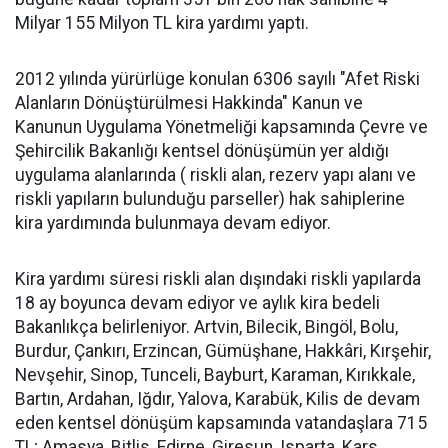
Milyar 155 Milyon TL kira yardımı yaptı.
2012 yılında yürürlüge konulan 6306 sayılı "Afet Riski
Alanların Dönüştürülmesi Hakkinda" Kanun ve
Kanunun Uygulama Yönetmeliği kapsamında Çevre ve
Şehircilik Bakanlığı kentsel dönüşümün yer aldığı
uygulama alanlarında ( riskli alan, rezerv yapı alanı ve
riskli yapıların bulunduğu parseller) hak sahiplerine
kira yardımında bulunmaya devam ediyor.
Kira yardımı süresi riskli alan dışındaki riskli yapılarda
18 ay boyunca devam ediyor ve aylık kira bedeli
Bakanlıkça belirleniyor. Artvin, Bilecik, Bingöl, Bolu,
Burdur, Çankırı, Erzincan, Gümüşhane, Hakkâri, Kırşehir,
Nevşehir, Sinop, Tunceli, Bayburt, Karaman, Kırıkkale,
Bartın, Ardahan, Iğdır, Yalova, Karabük, Kilis de devam
eden kentsel dönüşüm kapsamında vatandaşlara 715
TL; Amasya, Bitlis, Edirne, Giresun, Isparta, Kars,