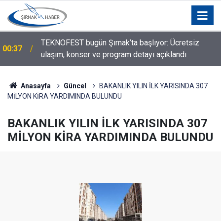
TEKNOFEST bugün Şırnak’ta başlıyor: Ücretsiz
00:37
ulaşım, konser ve program detayı açıklandı
Silopi Belediyesi'nden Sınır Değişikliği Açıklaması:
00:23
O Mahalleler İçin Karar Verildi!
Anasayfa
Güncel
BAKANLIK YILIN İLK YARISINDA 307
MİLYON KİRA YARDIMINDA BULUNDU
BAKANLIK YILIN İLK YARISINDA 307
MİLYON KİRA YARDIMINDA BULUNDU