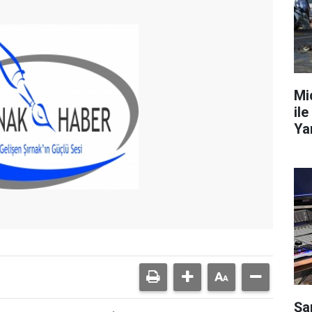
Mi
ile
Ya
Şa