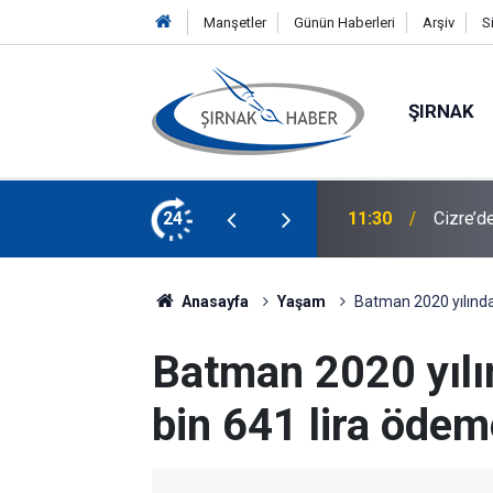
Manşetler
Günün Haberleri
Arşiv
S
ŞIRNAK
şmaları Hız Kazanıyor
24
11:27
Diyarba
Anasayfa
Yaşam
Batman 2020 yılında
Batman 2020 yılı
bin 641 lira ödem