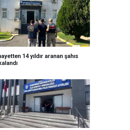
nayetten 14 yıldır aranan şahıs
kalandı