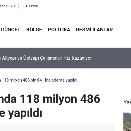
itene Ekle
E-Gazete
GÜNCEL
BÖLGE
POLITIKA
RESMI İLANLAR
kır’da Ev Yangınları
 118 milyon 486 bin 641 lira ödeme yapıldı
nda 118 milyon 486
Ya
e yapıldı