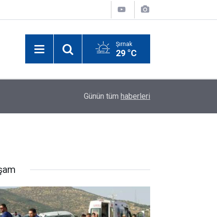
Şırnak
29 °C
11:07
Selçuk Bayraktar Şırnak’ta Drone Şampiyonası Fi
Günün tüm
haberleri
şam