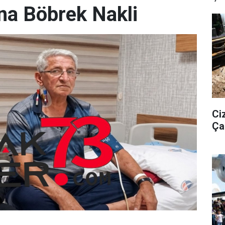
na Böbrek Nakli
Ci
Ça