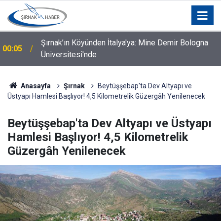
Silopi İçin Kurumlar ve STK'lar Bir Araya Geldi: Hangi
00:04
Talepler Gündeme Geldi?
Anasayfa
Şırnak
Beytüşşebap'ta Dev Altyapı ve
Üstyapı Hamlesi Başlıyor! 4,5 Kilometrelik Güzergâh Yenilenecek
Beytüşşebap'ta Dev Altyapı ve Üstyapı
Hamlesi Başlıyor! 4,5 Kilometrelik
Güzergâh Yenilenecek