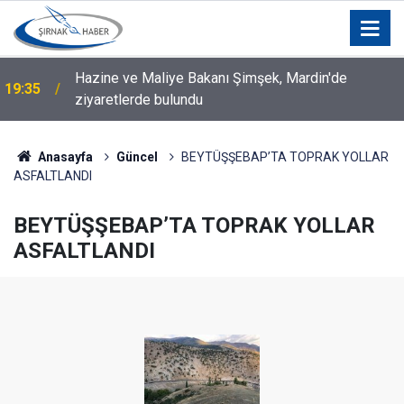
Hazine ve Maliye Bakanı Şimşek, Mardin'de
19:35
ziyaretlerde bulundu
Şırnak Milletvekili İrmez’den Habur Sınır Kapısı
19:21
Tepkisi: “Artık Kabul Edilemez”
Anasayfa
Güncel
BEYTÜŞŞEBAP’TA TOPRAK YOLLAR
ASFALTLANDI
BEYTÜŞŞEBAP’TA TOPRAK YOLLAR
ASFALTLANDI