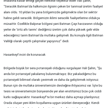
imalatına kadar emeği geçen herkese teşekkür eden Vali Şahin,
“Seracılık Batman’da halkımızın ilgisini çeken bir tarımsal üretim faaliyet
alanı oldu. 10 yıldan bu yana bölgemizde gelişmekte olan bir sektör
haline geldi seracılık. Bölgemizin iklimi seracılık faaliyetlerine oldukça
müsaittir. Özellikle Balpınar bölgesi yani Batman Çayı havzasının olduğu
yerler de ‘örtü altı tarımı’ dediğimiz üretim çok daha yüksek gelir elde
edeceğimiz tarım Batman’da mutlaka gelişmeli. Bu konuyla ilgili Batman
Valiliği olarak çeşitli çalışmalar yapıyoruz” dedi.
Hasankeyf inciri de korunacak
Bölgede büyük bir sera potansiyeli olduğunu vurgulayan Vali Şahin, “Şu
anda bir potansiyel yakalamış bulunmaktayız. Biz yakaladığımız bu
potansiyeli bilimsel olarak çevirmek ve daha da geliştirmek istiyoruz.
Bunun için de mutlaka üniversitemizin desteğine ihtiyacımız var. İşte bu
tesis ve üniversitemizin bünyesinde yer alan enstitümüz bize çok ciddi
katkı sağlayacaktır. Hasankeyf’te bir merkez daha açmayı planlıyoruz.
Orada oluşan yeni iklim koşullarına uygun ürünleri deneyeceğiz. Kendi