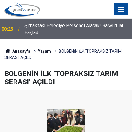
Silopi Belediyesi'nden Uyarı: 11.00-16.00 Saatleri
00:21
Arasında Dışarı Çıkmayın
Anasayfa
Yaşam
BÖLGENİN İLK ‘TOPRAKSIZ TARIM
SERASI’ AÇILDI
BÖLGENİN İLK ‘TOPRAKSIZ TARIM
SERASI’ AÇILDI