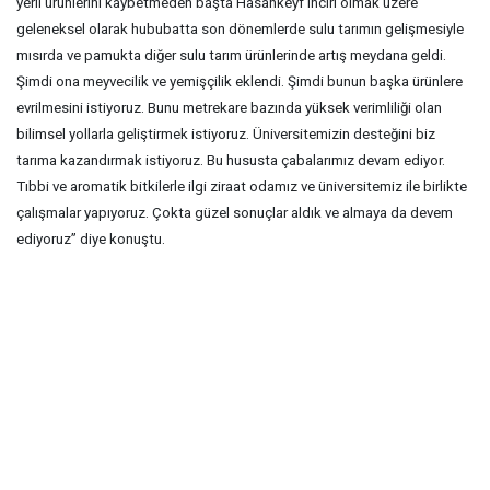
yerli ürünlerini kaybetmeden başta Hasankeyf inciri olmak üzere
geleneksel olarak hububatta son dönemlerde sulu tarımın gelişmesiyle
mısırda ve pamukta diğer sulu tarım ürünlerinde artış meydana geldi.
Şimdi ona meyvecilik ve yemişçilik eklendi. Şimdi bunun başka ürünlere
evrilmesini istiyoruz. Bunu metrekare bazında yüksek verimliliği olan
bilimsel yollarla geliştirmek istiyoruz. Üniversitemizin desteğini biz
tarıma kazandırmak istiyoruz. Bu hususta çabalarımız devam ediyor.
Tıbbi ve aromatik bitkilerle ilgi ziraat odamız ve üniversitemiz ile birlikte
çalışmalar yapıyoruz. Çokta güzel sonuçlar aldık ve almaya da devem
ediyoruz” diye konuştu.