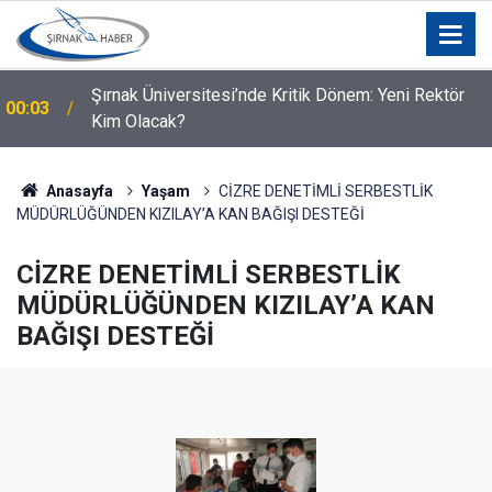
Şırnak Üniversitesi’nde Kritik Dönem: Yeni Rektör
00:03
Kim Olacak?
00:02
Şırnak’ta lise öğrencisi hayatını kaybetti
Anasayfa
Yaşam
CİZRE DENETİMLİ SERBESTLİK
MÜDÜRLÜĞÜNDEN KIZILAY’A KAN BAĞIŞI DESTEĞİ
CİZRE DENETİMLİ SERBESTLİK
MÜDÜRLÜĞÜNDEN KIZILAY’A KAN
BAĞIŞI DESTEĞİ