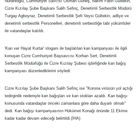
Nuranioğlu, Cumhuriyet Savcısı Osman Güneş, hakim Fatih Gültekin,
Cizre Kızılay Şube Başkanı Salih Sefinç, Denetimli Serbestlik Müdürü
Turgay Agboyraz, Denetimli Serbestlik Şefi Veysi Gültekin, adliye ve
denetimli serbestlik Personelleri, denetimli serbestliğe tabi yükümlüler
ile vatandaşlar katıldı.
'Kan ver Hayat Kurtar' sloganı ile başlatılan kan kampanyası ile ilgili
konuşan Cizre Cumhuriyet Başsavcısı Korhan Sert, Denetimli
Serbestlik Müdürlüğü ile Cizre Kızılay Şubesi işbirliğinde kan bağış
kampanyası düzenlediklerini söyledi.
Cizre Kızılay Şube Başkanı Salih Sefinç ise "Korona virüsün yol açtığı
tedirginlik nedeniyle kan bağışları ve kan stokları azaldı. Kan bağışı
konusunda vatandaşlar önceki zamanlara göre daha duyarlı olmalı"
dedi. Kan bağışı kampanyasının Hükümet Konağı önünde 11 Ekime
kadar kadar devam edeceği belirtildi.(İHA)