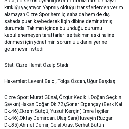
Spor, bu sezon oynadığı kötü futbolla tam bir hayal
kırıklığı yaşatıyor. Yapmış olduğu transferlerden verim
alamayan Cizre Spor hem iç saha da hem de dış
sahada puan kaybederek ligin dibine demir atmış
durumda. Takımın içinde bulunduğu durumu
kabullenemeyen taraftarlar ise takımın eski haline
dönmesi için yönetimin sorumluluklarını yerine
getirmesini istedi.
Stat: Cizre Hamit Özalp Stadı
Hakemler: Levent Balcı, Tolga Özcan, Uğur Başdaş
Cizre Spor: Murat Günal, Özgür Kedikli, Doğan Seçkin
Şavkın(Hakan Doğan Dk.72),Soner Ergençay (Berk Kal
Dk.46),Ekrem Sütçü, Yusuf Kerçin( Emre İşçiler
Dk.46),Oktay Demircan, Ulaş Sarı(Hüseyin Rüzgar
Dk.85),Ahmet Demir, Celal Aras, Serhat Bütün