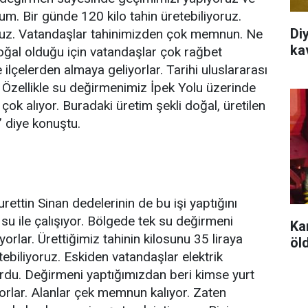
rum. Bir günde 120 kilo tahin üretebiliyoruz.
Di
oruz. Vatandaşlar tahinimizden çok memnun. Ne
ka
oğal olduğu için vatandaşlar çok rağbet
e ilçelerden almaya geliyorlar. Tarihi uluslararası
. Özellikle su değirmenimiz İpek Yolu üzerinde
 çok alıyor. Buradaki üretim şekli doğal, üretilen
” diye konuştu.
ttin Sinan dedelerinin de bu işi yaptığını
su ile çalışıyor. Bölgede tek su değirmeni
Ka
orlar. Ürettiğimiz tahinin kilosunu 35 liraya
öld
ebiliyoruz. Eskiden vatandaşlar elektrik
yordu. Değirmeni yaptığımızdan beri kimse yurt
iyorlar. Alanlar çek memnun kalıyor. Zaten