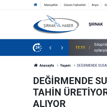
Manşetler
Günün Haberleri
Arşiv
S
ŞIRNAK
nın genişletilmesi DEM Parti Meclis Grubu
24
10:53
Hz. Nuh’
Anasayfa
Yaşam
DEĞİRMENDE SUSAM
DEĞİRMENDE S
TAHİN ÜRETİYOR
ALIYOR