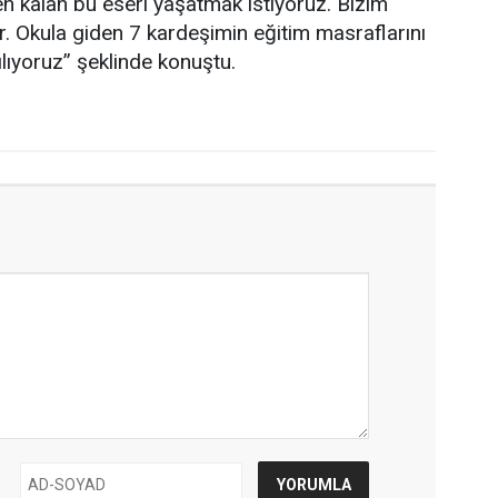
en kalan bu eseri yaşatmak istiyoruz. Bizim
. Okula giden 7 kardeşimin eğitim masraflarını
lıyoruz” şeklinde konuştu.