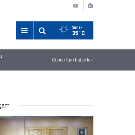
Şırnak
35 °C
10:52
Diyarbakır’da Ayağı Yuvasındaki Bez Parçasına T
Günün tüm
haberleri
şam