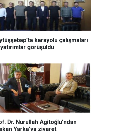
ytüşşebap’ta karayolu çalışmaları
 yatırımlar görüşüldü
of. Dr. Nurullah Agitoğlu’ndan
şkan Yarka’ya ziyaret