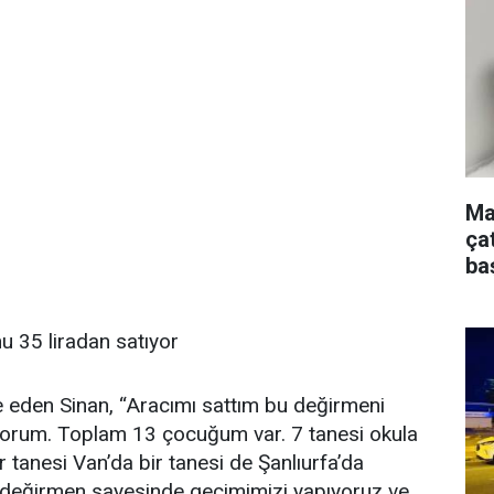
Ma
ça
ba
u 35 liradan satıyor
de eden Sinan, “Aracımı sattım bu değirmeni
yorum. Toplam 13 çocuğum var. 7 tanesi okula
ir tanesi Van’da bir tanesi de Şanlıurfa’da
su değirmen sayesinde geçimimizi yapıyoruz ve