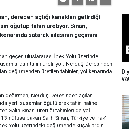
nan, dereden açtığı kanaldan getirdiği
sam öğütüp tahin üretiyor. Sinan,
 kenarında satarak ailesinin geçimini
ından geçen uluslararası İpek Yolu üzerinde
susamlardan tahin üretiliyor. Nerdüş Deresinden
rılan değirmenden üretilen tahinler, yol kenarında
Di
va
ulan değirmen, Nerdüş Deresinden açılan
rada yerli susamlar öğütülerek tahin haline
n Salih Sinan, ürettiği tahinleri de yol
 13 nüfusa bakan Salih Sinan, Türkiye ve Irak’ı
 İpek Yolu üzerindeki değirmende kuşaklardır