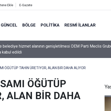
itene Ekle
E-Gazete
GÜNCEL
BÖLGE
POLITIKA
RESMI İLANLAR
un Torunları Yaşlı Aileye Sahip Çıktı
I ÖĞÜTÜP TAHİN ÜRETİYOR, ALAN BİR DAHA ALIYOR
USAMI ÖĞÜTÜP
Ya
, ALAN BİR DAHA