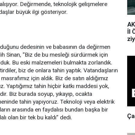
ışıyor. Değirmende, teknolojik gelişmelere
aşlar büyük ilgi gösteriyor.
AK
İl 
ziy
olduğunu dedesinin ve babasının da değirmen
Salih Sinan, “Biz de bu mesleği sürdürmek için
duk. Bu eski malzemeleri bulmakta zorlandık.
rdiler, biz de onlara tahin yaptık. Vatandaşların
 masrafımız için aldık. Biz de satın aldığımız
z. Yaptığımız tahin hiçbir katkı maddesi yok,
ir. Biz burada soyup, yıkayıp, ocakta
eninde tahin yapıyoruz. Teknoloji veya elektrik
daların arasında en faydalısı bundan başka bir
Ça
ı olan bir tek bu kaldı” dedi.