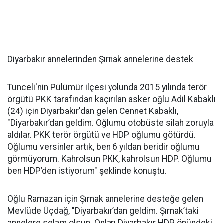
Diyarbakır annelerinden Şırnak annelerine destek
Tunceli'nin Pülümür ilçesi yolunda 2015 yılında terör
örgütü PKK tarafından kaçırılan asker oğlu Adil Kabaklı
(24) için Diyarbakır'dan gelen Cennet Kabaklı,
"Diyarbakır’dan geldim. Oğlumu otobüste silah zoruyla
aldılar. PKK terör örgütü ve HDP oğlumu götürdü.
Oğlumu versinler artık, ben 6 yıldan beridir oğlumu
görmüyorum. Kahrolsun PKK, kahrolsun HDP. Oğlumu
ben HDP’den istiyorum" şeklinde konuştu.
Oğlu Ramazan için Şırnak annelerine desteğe gelen
Mevlüde Üçdağ, "Diyarbakır’dan geldim. Şırnak’taki
annelere selam olsun. Onları Diyarbakır HDP önündeki