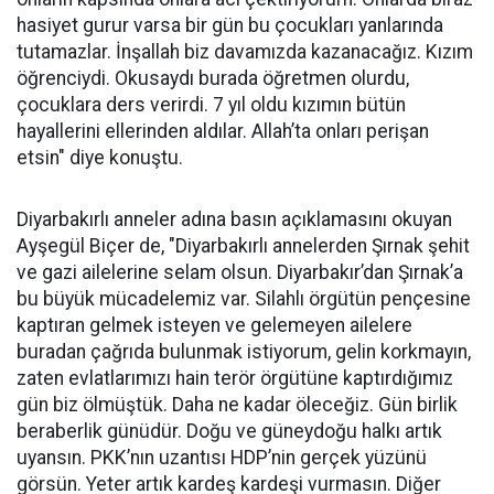
hasiyet gurur varsa bir gün bu çocukları yanlarında
tutamazlar. İnşallah biz davamızda kazanacağız. Kızım
öğrenciydi. Okusaydı burada öğretmen olurdu,
çocuklara ders verirdi. 7 yıl oldu kızımın bütün
hayallerini ellerinden aldılar. Allah’ta onları perişan
etsin" diye konuştu.
Diyarbakırlı anneler adına basın açıklamasını okuyan
Ayşegül Biçer de, "Diyarbakırlı annelerden Şırnak şehit
ve gazi ailelerine selam olsun. Diyarbakır’dan Şırnak’a
bu büyük mücadelemiz var. Silahlı örgütün pençesine
kaptıran gelmek isteyen ve gelemeyen ailelere
buradan çağrıda bulunmak istiyorum, gelin korkmayın,
zaten evlatlarımızı hain terör örgütüne kaptırdığımız
gün biz ölmüştük. Daha ne kadar öleceğiz. Gün birlik
beraberlik günüdür. Doğu ve güneydoğu halkı artık
uyansın. PKK’nın uzantısı HDP’nin gerçek yüzünü
görsün. Yeter artık kardeş kardeşi vurmasın. Diğer