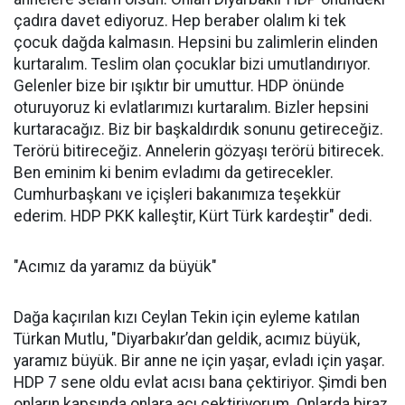
çadıra davet ediyoruz. Hep beraber olalım ki tek
çocuk dağda kalmasın. Hepsini bu zalimlerin elinden
kurtaralım. Teslim olan çocuklar bizi umutlandırıyor.
Gelenler bize bir ışıktır bir umuttur. HDP önünde
oturuyoruz ki evlatlarımızı kurtaralım. Bizler hepsini
kurtaracağız. Biz bir başkaldırdık sonunu getireceğiz.
Terörü bitireceğiz. Annelerin gözyaşı terörü bitirecek.
Ben eminim ki benim evladımı da getirecekler.
Cumhurbaşkanı ve içişleri bakanımıza teşekkür
ederim. HDP PKK kalleştir, Kürt Türk kardeştir" dedi.
"Acımız da yaramız da büyük"
Dağa kaçırılan kızı Ceylan Tekin için eyleme katılan
Türkan Mutlu, "Diyarbakır’dan geldik, acımız büyük,
yaramız büyük. Bir anne ne için yaşar, evladı için yaşar.
HDP 7 sene oldu evlat acısı bana çektiriyor. Şimdi ben
onların kapsında onlara acı çektiriyorum. Onlarda biraz