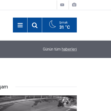
Şırnak
31 °C
18:47
7 Ağustos Şırnak'ta Günün Öne Çıkan Haberleri
Günün tüm
haberleri
şam