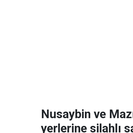
Nusaybin ve Mazıd
yerlerine silahlı s