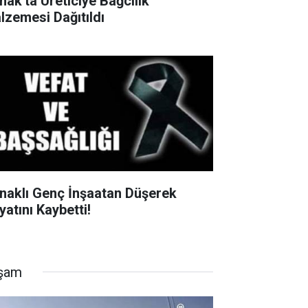
rnak'ta Üreticiye Bağcılık
lzemesi Dağıtıldı
rnaklı Genç İnşaatan Düşerek
yatını Kaybetti!
şam