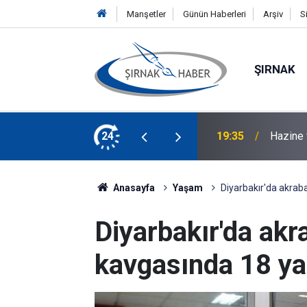
Manşetler
Günün Haberleri
Arşiv
S
ŞIRNAK
Şırnak M
, Mardin'de ziyaretlerde bulundu
24
19:21
Edilem
Anasayfa
Yaşam
Diyarbakır'da akraba
Diyarbakır'da akra
kavgasında 18 ya