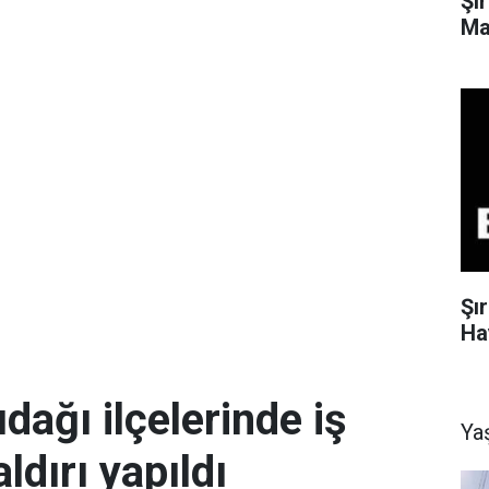
Şı
Ma
Şı
Ha
ağı ilçelerinde iş
Ya
aldırı yapıldı