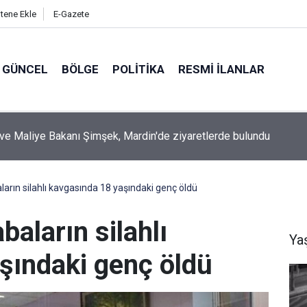
itene Ekle
E-Gazete
GÜNCEL
BÖLGE
POLITIKA
RESMI İLANLAR
illetvekili İrmez’den Habur Sınır Kapısı Tepkisi: “Artık Kabul
ez”
ların silahlı kavgasında 18 yaşındaki genç öldü
baların silahlı
Ya
şındaki genç öldü