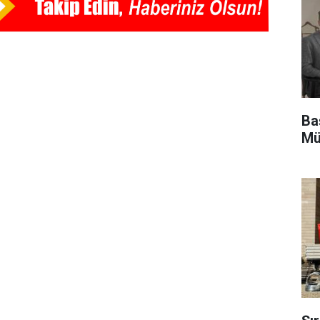
Ba
Mü