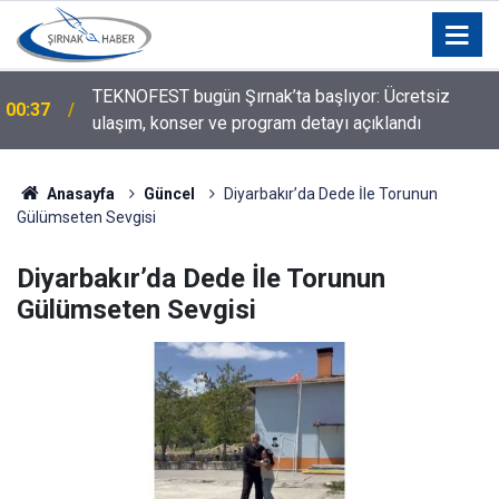
Silopi Belediyesi'nden Sınır Değişikliği Açıklaması:
00:23
O Mahalleler İçin Karar Verildi!
Anasayfa
Güncel
Diyarbakır’da Dede İle Torunun
Gülümseten Sevgisi
Diyarbakır’da Dede İle Torunun
Gülümseten Sevgisi