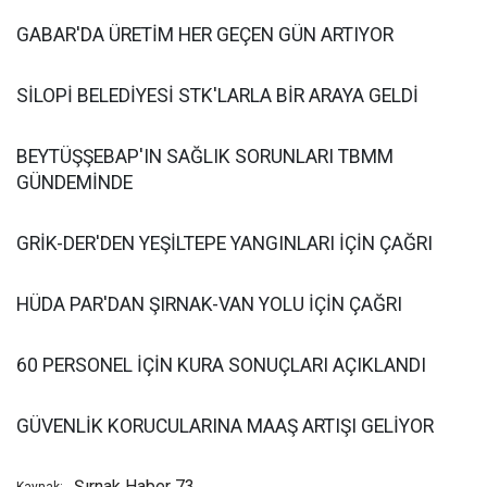
GABAR'DA ÜRETİM HER GEÇEN GÜN ARTIYOR
SİLOPİ BELEDİYESİ STK'LARLA BİR ARAYA GELDİ
BEYTÜŞŞEBAP'IN SAĞLIK SORUNLARI TBMM
GÜNDEMİNDE
GRİK-DER'DEN YEŞİLTEPE YANGINLARI İÇİN ÇAĞRI
HÜDA PAR'DAN ŞIRNAK-VAN YOLU İÇİN ÇAĞRI
60 PERSONEL İÇİN KURA SONUÇLARI AÇIKLANDI
GÜVENLİK KORUCULARINA MAAŞ ARTIŞI GELİYOR
Şırnak Haber 73