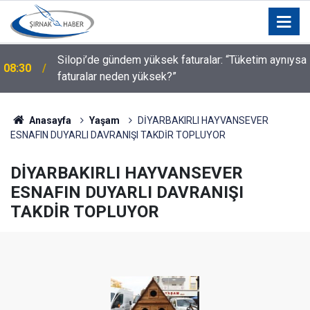
a
Küllüce Mezrası İçin Yeni Dernek: “Gücümüzü
03:04
Birliğimizden Alıyoruz”
Anasayfa
Yaşam
DİYARBAKIRLI HAYVANSEVER
ESNAFIN DUYARLI DAVRANIŞI TAKDİR TOPLUYOR
DİYARBAKIRLI HAYVANSEVER
ESNAFIN DUYARLI DAVRANIŞI
TAKDİR TOPLUYOR