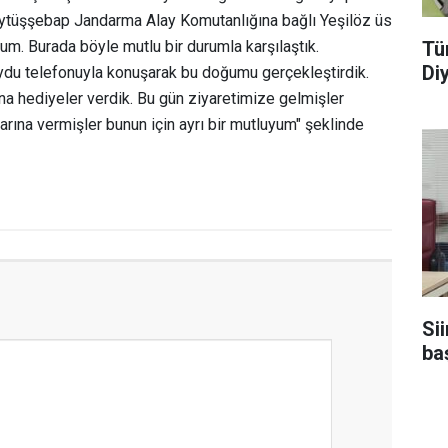
’Beytüşşebap Jandarma Alay Komutanlığına bağlı Yeşilöz üs
Tü
m. Burada böyle mutlu bir durumla karşılaştık.
Di
uydu telefonuyla konuşarak bu doğumu gerçekleştirdik.
 hediyeler verdik. Bu gün ziyaretimize gelmişler
rına vermişler bunun için ayrı bir mutluyum" şeklinde
Sii
baş