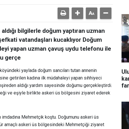
 aldığı bilgilerle doğum yaptıran uzman
şefkati vatandaşları kucaklıyor Doğum
aleyi yapan uzman çavuş uydu telefonu ile
mu gerçe
 köyündeki yaylada doğum sancıları tutan annenin
Ul
ka
ine getirilen kadına ilk müdahaleyi yapan sıhhiyeci
far
şireden aldığı yardım sayesinde doğumu gerçekleştirdi.
i ve eşiyle birlikte askeri üs bölgesini ziyaret ederek
nin imdadına Mehmetçik koştu. Doğumunu askeri üs
ür amaçlı askeri üs bölgesindeki Mehmetçiği ziyaret