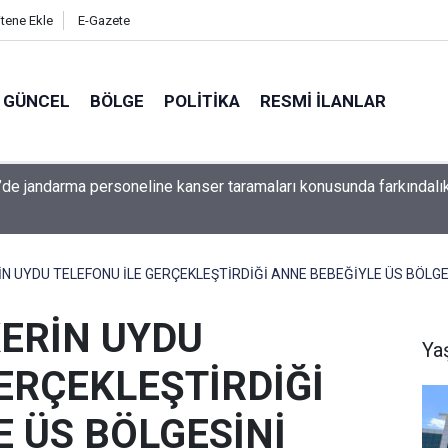
itene Ekle
E-Gazete
GÜNCEL
BÖLGE
POLITIKA
RESMI İLANLAR
’de jandarma personeline kanser taramaları konusunda farkındalı
 UYDU TELEFONU İLE GERÇEKLEŞTİRDİĞİ ANNE BEBEĞİYLE ÜS BÖLGES
ERİN UYDU
Ya
ERÇEKLEŞTİRDİĞİ
 ÜS BÖLGESİNİ