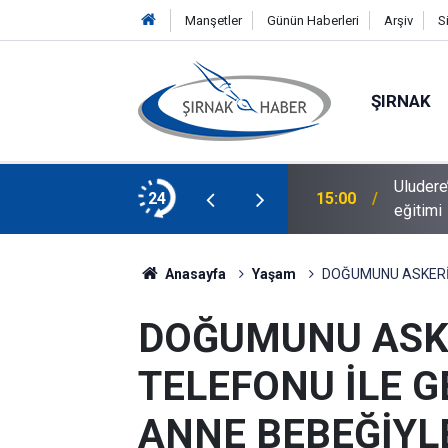
Manşetler
Günün Haberleri
Arşiv
S
ŞIRNAK
Uludere
ı cisim yuttu: Ağır yaralandı
24
15:00
eğitimi
Anasayfa
Yaşam
DOĞUMUNU ASKERİN
DOĞUMUNU ASK
TELEFONU İLE G
ANNE BEBEĞİYLE