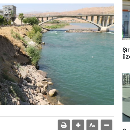
Şı
üze