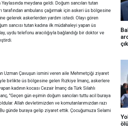
n Yaylasında meydana geldi. Doğum sancıları tutan
rı tarafından ambulans çağırmak için askeri üs bölgesine
ine gelerek askerlerden yardım istedi. Olayı gören
ğum sancısı tutan kadına ilk müdahaleyi yapan üs
Ba
, uydu telefonu aracılığıyla bağlandığı bir doktor ve
ar
ştirdi.
çık
 Uzman Çavuşun ismini veren aile Mehmetçiği ziyaret
yle birlikte üs bölgesine gelen Rızkiye İmanç, askerlere
yapan kadının kocası Cezair İmanç da Türk Silahlı
manç, "Geçen gün eşimin doğum sancıları tuttu acil buraya
oldular. Allah devletimizden ve komutanlarımızdan razı
Bu günde buraya gelip ziyaret ettik. Çocuğumuza Selami
Yo
ölü