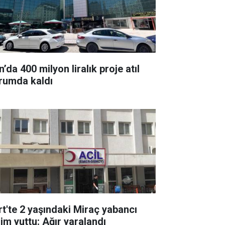
’da 400 milyon liralık proje atıl
rumda kaldı
irt'te 2 yaşındaki Miraç yabancı
sim yuttu: Ağır yaralandı