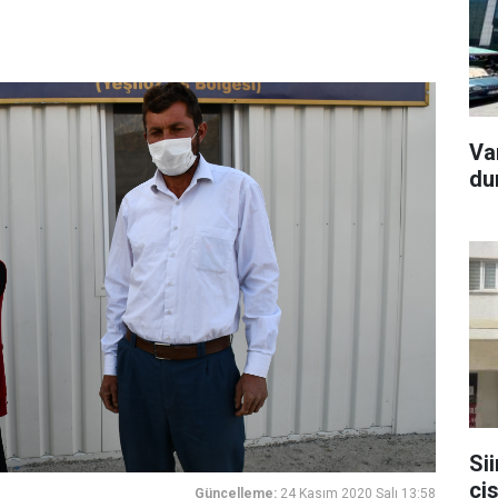
Van
du
Si
ci
Güncelleme:
24 Kasım 2020 Salı 13:58