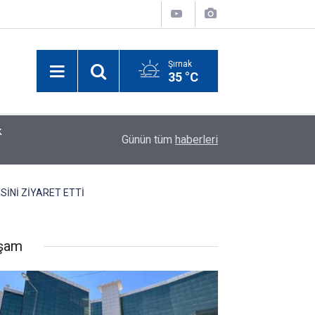
Şırnak
35 °C
k
14:30
Cizre’de zirai ilaç bayilerine sıkı denetim
Günün tüm
haberleri
İNİ ZİYARET ETTİ
şam