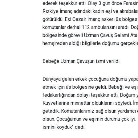
ederek teşekkür etti. Olay 3 gün önce Faraşi
Rızkiye İmanç adındaki kadın eşi ve akrabala
götürüldü. Eşi Cezair İmanç askeri üs bölges
komutanlar derhal 112 ambulansını aradı. Do
bölgesinde görevli Uzman Çavuş Selami Atalay
hemşireden aldığı bilgilerle doğumu gerçekle
Bebeğe Uzman Çavuşun ismi verildi
Dünyaya gelen erkek çocuğuna doğumu yapan
etmek için üs bölgesine geldi. Bebeği ve eşi
fedakarlığından dolayı teşekkür etti. Doğum 
Kuvvetlerine minnettar olduklarını söyledi. İ
getirdik. Komutanlarımız sağ olsun yardımcı 
olsun. Çocuğumun ve eşimin durumu çok iyi. 
ismini koyduk" dedi.