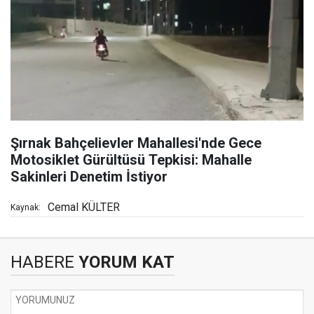
Şırnak Bahçelievler Mahallesi'nde Gece
Motosiklet Gürültüsü Tepkisi: Mahalle
Sakinleri Denetim İstiyor
Cemal KÜLTER
Kaynak:
HABERE
YORUM KAT