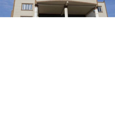
Yayınlanma:
07 Ağustos 2026 Cuma 11:11
Şırnak’ın Silopi ilçesinde belediye hizmet alanının
genişletilmesine yönelik düzenleme, Belediye
Meclisi’nde yapılan oylamada DEM Parti Meclis
Grubu’nun oylarıyla kabul edildi.
DEM Parti Silopi Belediye Meclis Grubu tarafından
yapılan açıklamada, söz konusu düzenlemenin ilçenin
gelecekteki ihtiyaçlarına yönelik önemli bir adım
olduğu belirtildi. Açıklamada, belediye hizmet alanının
genişletilmesiyle Silopi’nin gelişimine katkı