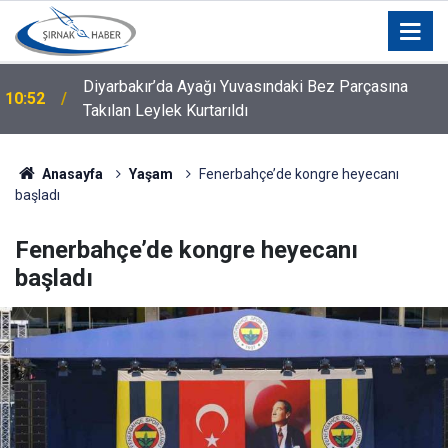
Diyarbakır'da tedavi gören Şırnaklı vatandaş hayatını
10:50
kaybetti!
Anasayfa
Yaşam
Fenerbahçe’de kongre heyecanı
başladı
Fenerbahçe’de kongre heyecanı
başladı