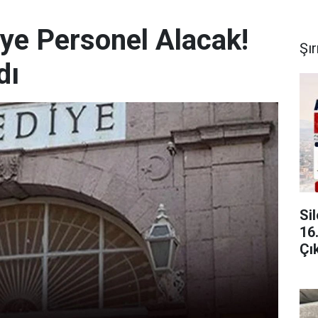
iye Personel Alacak!
Şı
dı
Si
16
Çı