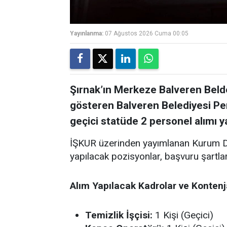
Yayınlanma:
07 Ağustos 2026 Cuma 00:05
Şırnak’ın Merkeze Balveren Belde
gösteren Balveren Belediyesi Perso
geçici statüde 2 personel alımı 
İŞKUR üzerinden yayımlanan Kurum Dı
yapılacak pozisyonlar, başvuru şartları 
Alım Yapılacak Kadrolar ve Kontenj
Temizlik İşçisi:
1 Kişi (Geçici)