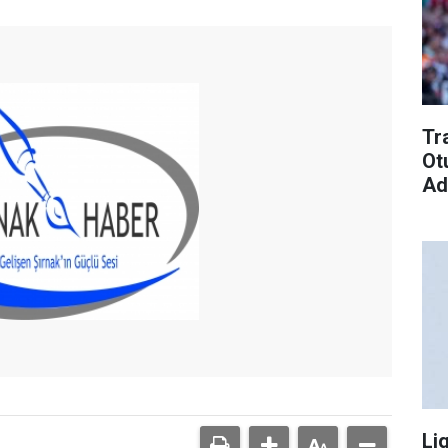
Tr
Ot
Ad
Li