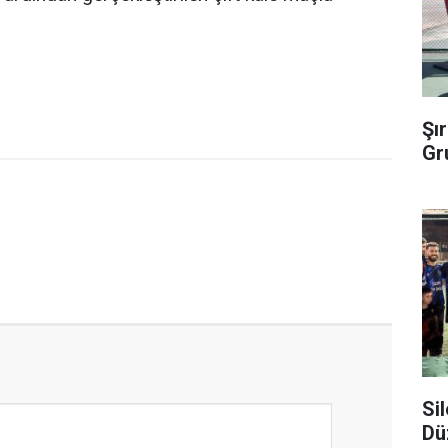
Şı
Gr
Si
Dü