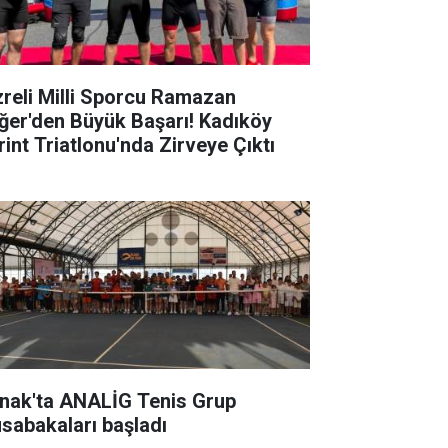
zreli Milli Sporcu Ramazan
ğer'den Büyük Başarı! Kadıköy
rint Triatlonu'nda Zirveye Çıktı
rnak'ta ANALİG Tenis Grup
sabakaları başladı