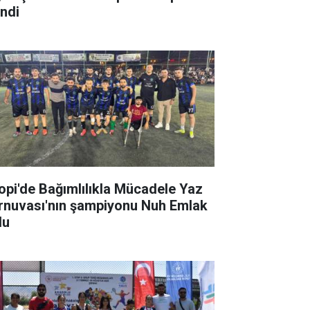
indi
lopi'de Bağımlılıkla Mücadele Yaz
rnuvası'nın şampiyonu Nuh Emlak
du