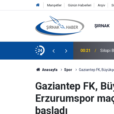
Manşetler
Günün Haberleri
Arşiv
S
ŞIRNAK
lacak! Başvurular Başladı
24
00:21
Silopi 
Anasayfa
Spor
Gaziantep FK, Büyükşe
Gaziantep FK, Bü
Erzurumspor maçı
başladı