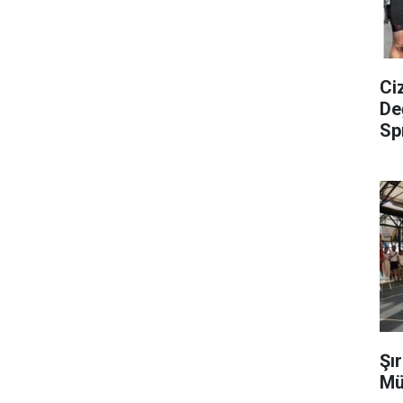
Ci
De
Sp
Şı
Mü