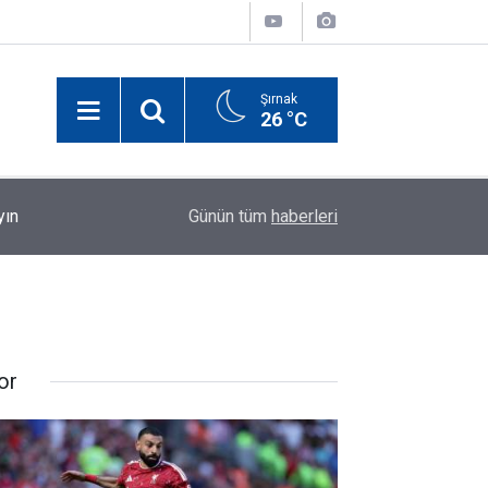
Şırnak
26 °C
yın
00:17
Elektrik Akımına Kapılan Şırnaklı Küçük Miraç Ha
Günün tüm
haberleri
or