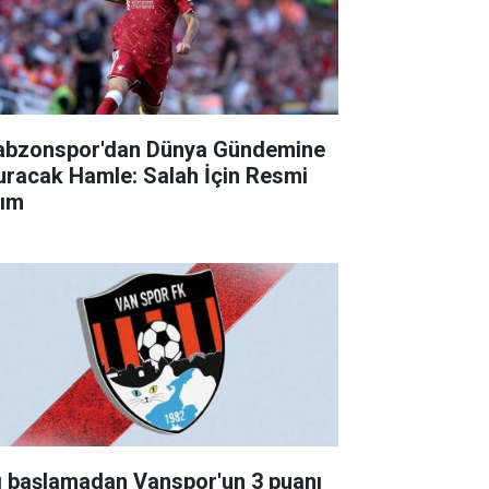
abzonspor'dan Dünya Gündemine
uracak Hamle: Salah İçin Resmi
ım
g başlamadan Vanspor'un 3 puanı