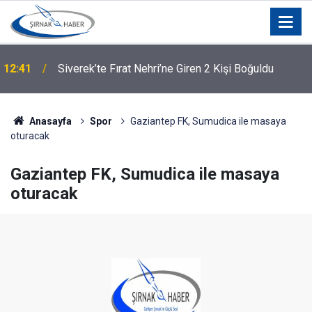
12:41
Siverek’te Fırat Nehri’ne Giren 2 Kişi Boğuldu
Şırnak’ta Duygulandıran Fedakarlık: Oğlundan
11:46
Babasına Böbrek Nakli
Anasayfa
Spor
Gaziantep FK, Sumudica ile masaya
oturacak
Gaziantep FK, Sumudica ile masaya
oturacak