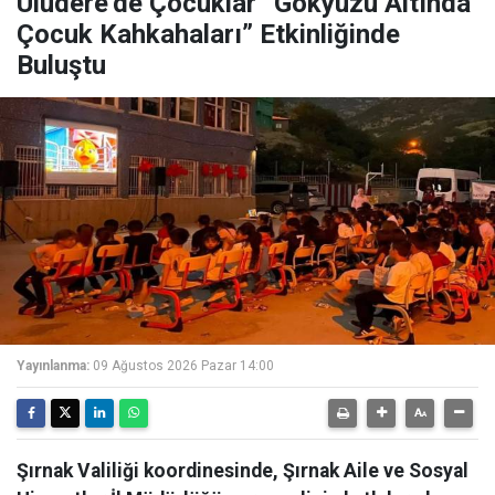
Uludere’de Çocuklar “Gökyüzü Altında
Çocuk Kahkahaları” Etkinliğinde
Buluştu
Yayınlanma:
09 Ağustos 2026 Pazar 14:00
Şırnak Valiliği koordinesinde, Şırnak Aile ve Sosyal