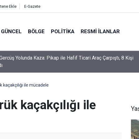
itene Ekle
E-Gazete
GÜNCEL
BÖLGE
POLITIKA
RESMI İLANLAR
Gercüş Yolunda Kaza: Pikap ile Hafif Ticari Araç Çarpıştı, 8 Kişi
dı
 kaçakçılığı ile mücadele
ük kaçakçılığı ile
Ya