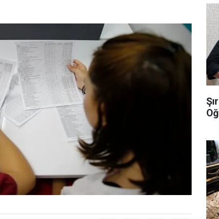
Şı
Oğ