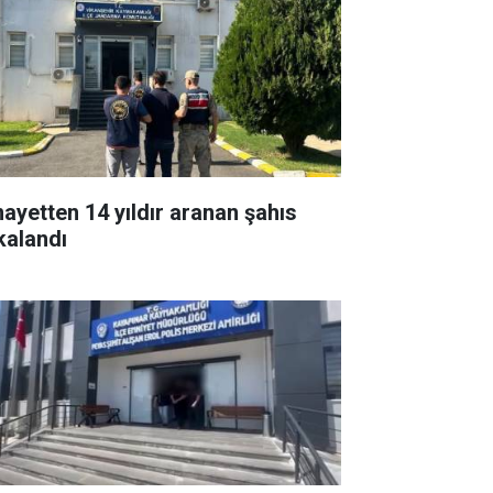
nayetten 14 yıldır aranan şahıs
kalandı