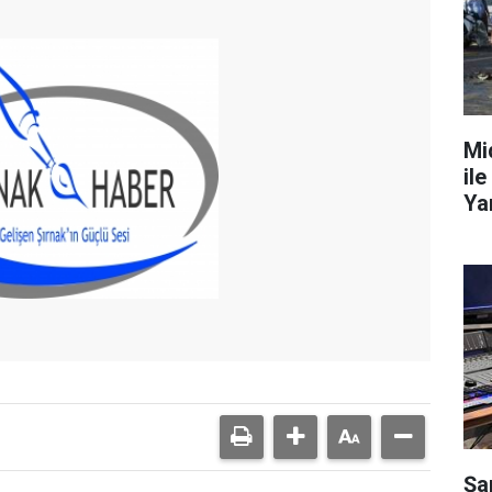
Mi
ile
Ya
Şa