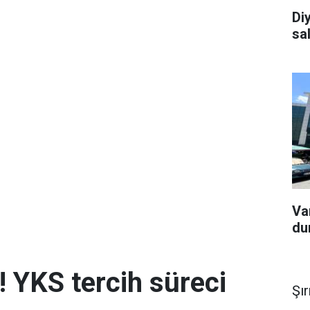
Diy
sa
Van
du
! YKS tercih süreci
Şı