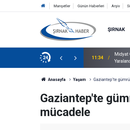
Manşetler
Günün Haberleri
Arşiv
S
ŞIRNAK
Midyat 
lık: Oğlundan Babasına Böbrek Nakli
24
11:34
Yaralan
Anasayfa
Yaşam
Gaziantep'te gümrük
Gaziantep'te gümr
mücadele