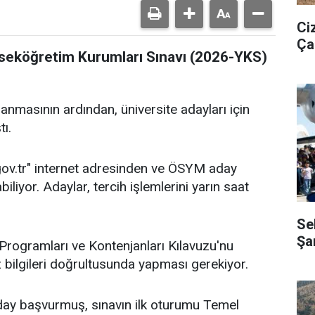
Ci
Ça
ükseköğretim Kurumları Sınavı (2026-YKS)
nmasının ardından, üniversite adayları için
ı.
gov.tr" internet adresinden ve ÖSYM aday
liyor. Adaylar, tercih işlemlerini yarın saat
Se
Şa
rogramları ve Kontenjanları Kılavuzu'nu
uz bilgileri doğrultusunda yapması gerekiyor.
day başvurmuş, sınavın ilk oturumu Temel