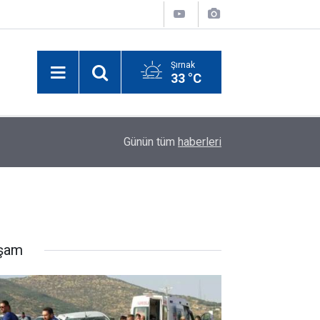
Şırnak
33 °C
11:30
Cizre’de Altyapı ve Üstyapı Çalışmaları Hız Kaz
Günün tüm
haberleri
şam