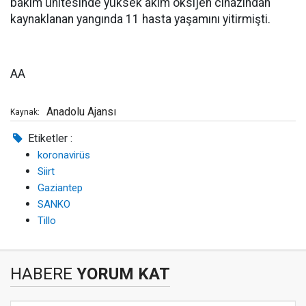
bakım ünitesinde yüksek akım oksijen cihazından
kaynaklanan yangında 11 hasta yaşamını yitirmişti.
AA
Anadolu Ajansı
Kaynak:
Etiketler :
koronavirüs
Siirt
Gaziantep
SANKO
Tillo
HABERE
YORUM KAT