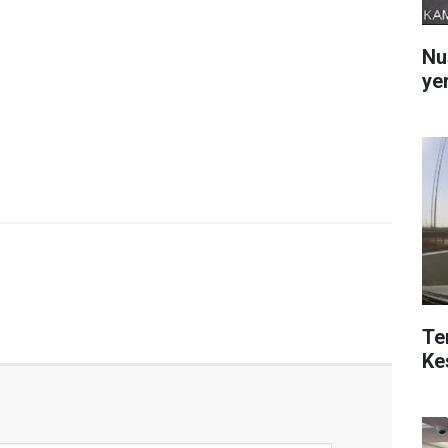
Nu
yer
Te
Ke