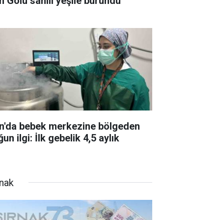
n Gölü sahili yeşile büründü
n'da bebek merkezine bölgeden
un ilgi: İlk gebelik 4,5 aylık
rnak