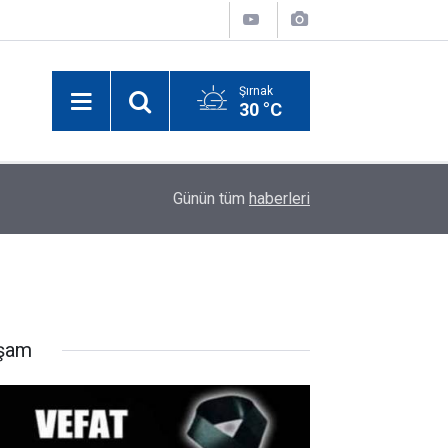
Şırnak
30 °C
09:44
Çerçeve Yasası mecliste kabul edildi!
Günün tüm
haberleri
şam