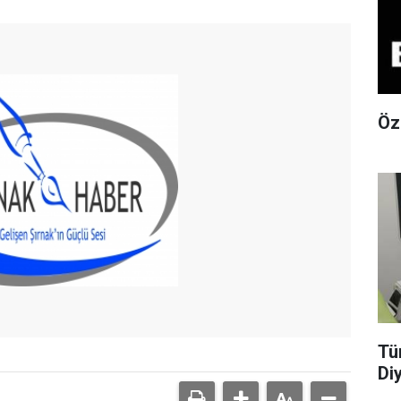
Öz
Tü
Di