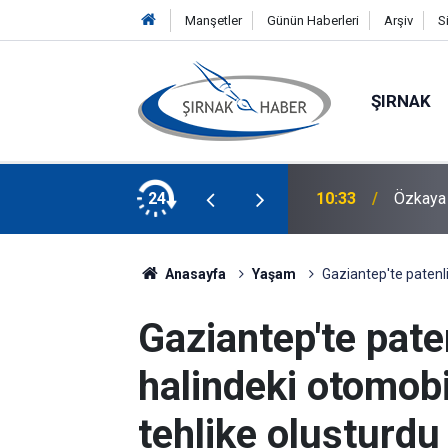
Manşetler
Günün Haberleri
Arşiv
S
ŞIRNAK
ralar Hesaplara Yatırılmaya Başlandı
24
10:33
Özkaya 
Anasayfa
Yaşam
Gaziantep'te patenli
Gaziantep'te paten
halindeki otomob
tehlike oluşturdu