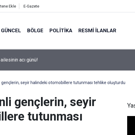
itene Ekle
E-Gazete
GÜNCEL
BÖLGE
POLITIKA
RESMI İLANLAR
ailesinin acı günü!
 gençlerin, seyir halindeki otomobillere tutunması tehlike oluşturdu
li gençlerin, seyir
Ya
illere tutunması