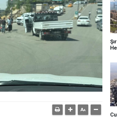
Şı
He
Cud