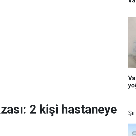
Va
Va
yoğ
azası: 2 kişi hastaneye
Şı