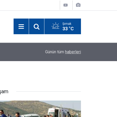
Şırnak
33 °C
11:30
Cizre’de Altyapı ve Üstyapı Çalışmaları Hız Kaz
Günün tüm
haberleri
şam