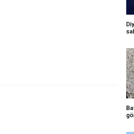
Diy
sal
Ba
gör