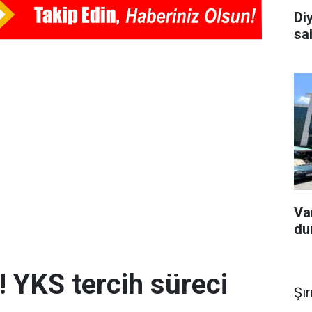
Diy
sa
Van
du
! YKS tercih süreci
Şı