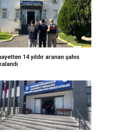
nayetten 14 yıldır aranan şahıs
kalandı