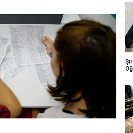
Şı
Oğ