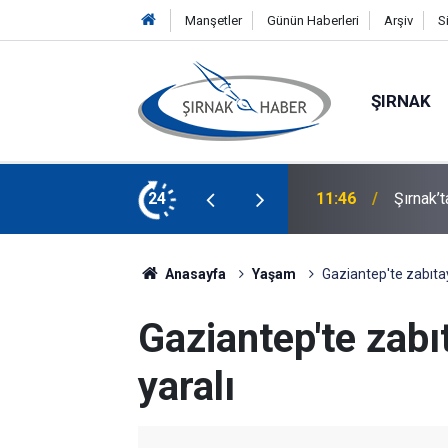
Manşetler
Günün Haberleri
Arşiv
S
ŞIRNAK
Midyat 
lık: Oğlundan Babasına Böbrek Nakli
24
11:34
Yaralan
Anasayfa
Yaşam
Gaziantep'te zabıtaya
Gaziantep'te zabıt
yaralı