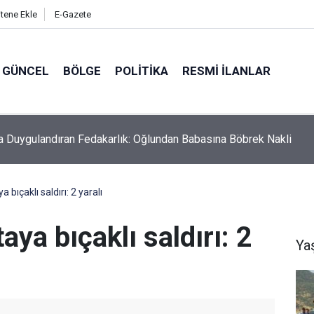
itene Ekle
E-Gazete
GÜNCEL
BÖLGE
POLITIKA
RESMI İLANLAR
Gercüş Yolunda Kaza: Pikap ile Hafif Ticari Araç Çarpıştı, 8 Kişi
dı
 bıçaklı saldırı: 2 yaralı
aya bıçaklı saldırı: 2
Ya