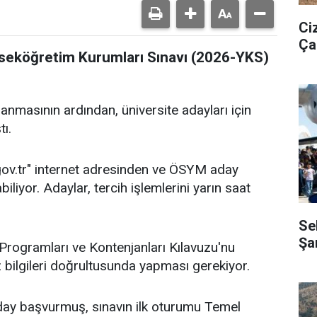
Ci
Ça
ükseköğretim Kurumları Sınavı (2026-YKS)
nmasının ardından, üniversite adayları için
ı.
gov.tr" internet adresinden ve ÖSYM aday
liyor. Adaylar, tercih işlemlerini yarın saat
Se
Şa
rogramları ve Kontenjanları Kılavuzu'nu
uz bilgileri doğrultusunda yapması gerekiyor.
day başvurmuş, sınavın ilk oturumu Temel