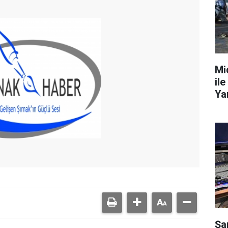
Mi
ile
Ya
Şa