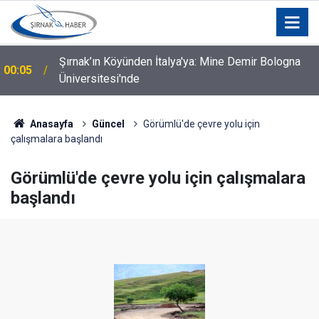
Şırnak’ın Köyünden İtalya'ya: Mine Demir Bologna
00:05
Üniversitesi'nde
Silopi İçin Kurumlar ve STK'lar Bir Araya Geldi: Hangi
00:04
Talepler Gündeme Geldi?
Anasayfa
Güncel
Görümlü'de çevre yolu için
çalışmalara başlandı
Görümlü'de çevre yolu için çalışmalara
başlandı