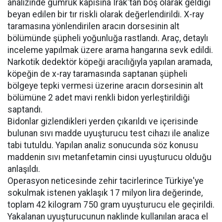
analizinde gümrük kapısına Irak'tan boş olarak geldiği
beyan edilen bir tır riskli olarak değerlendirildi. X-ray
taramasına yönlendirilen aracın dorsesinin alt
bölümünde şüpheli yoğunluğa rastlandı. Araç, detaylı
inceleme yapılmak üzere arama hangarına sevk edildi.
Narkotik dedektör köpeği aracılığıyla yapılan aramada,
köpeğin de x-ray taramasında saptanan şüpheli
bölgeye tepki vermesi üzerine aracın dorsesinin alt
bölümüne 2 adet mavi renkli bidon yerleştirildiği
saptandı.
Bidonlar gizlendikleri yerden çıkarıldı ve içerisinde
bulunan sıvı madde uyuşturucu test cihazı ile analize
tabi tutuldu. Yapılan analiz sonucunda söz konusu
maddenin sıvı metanfetamin cinsi uyuşturucu olduğu
anlaşıldı.
Operasyon neticesinde zehir tacirlerince Türkiye'ye
sokulmak istenen yaklaşık 17 milyon lira değerinde,
toplam 42 kilogram 750 gram uyuşturucu ele geçirildi.
Yakalanan uyuşturucunun naklinde kullanılan araca el