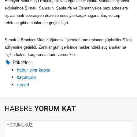
Emniyet Müdürlüğü Kaçakçılık ve Organize Suçlarla Mücadele Şubesi
ekiplerince Şırnak, Samsun, Şanlıurfa ve Osmaniye'de bazı adreslere
eş zamanlı operasyon düzenlenmesiyle kaçak sigara, ilaç ve cep
telefonu gibi emtialar ele geçirilmişti.
Şırnak İl Emniyet Müdürlüğündeki işlemleri tamamlanan şüpheliler Silopi
adliyesine getirildi. Zanlılar gün içerisinde haklarındaki suçlamalarına
ilişkin hakim karşısında ifade verecekler.
Etiketler :
habur sınır kapısı
kaçakçılık
rüşvet
HABERE
YORUM KAT