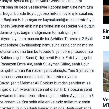
e anıyor. Ayrıca bu gece Kadir Gecesi İslam alemi
yırlı olan bu gece vesilesiyle Rabbim hem ülke hem tüm
ın. Bugün burada Beytüşşebap halkının oylarıyla seçilmiş
iye Başkanı Habip Aşan ve kaymakamlığımızın desteğiyle
hsin Saruhan ekibinin personelinin destekleriyle bugün
Bi
erimiz için, bağımsızlığımızın temsili için şanlı
zam
diyoruz ya tam manası ile bir Şehitler Tepesidir. 2 Eylül
 neticesinde Beytüşşebap namusuna ırzına canına malına
ütünün saldırısı tam bu tepede 8 şehit, karşı tepede ise
Saldırıda şehit Sami Çiftçi, şehit Burak Erdi Uysal, şehit
 Ramazan Emre Ala, şehit Süleyman Güleç, şehit Uğur
ız, şehit Emrah Karataban şehit olmuştu. Yine 3 yıl sonra
amusuna ırzına canına malına kast eden eylemi
Çakar, şehit Mehmet Ali Bozkurt buradan şehitlerimize
rı şad olsun. Mekanları cennet olsun ki biz boşuna şehit
evladını terörist teröristlerce şehit edilen Ayşe annem 3
Ve
ice annem ve tüm şehit aileleri ve aziz milletimiz emin
MT
r bizler bugün bu Şanlı bayrağın altında Beytüşşebap'ta