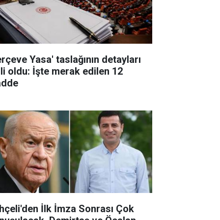
erçeve Yasa' taslağının detayları
li oldu: İşte merak edilen 12
dde
hçeli'den İlk İmza Sonrası Çok