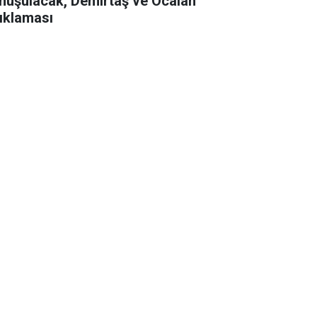
nuşulacak, Demirtaş ve Öcalan
ıklaması