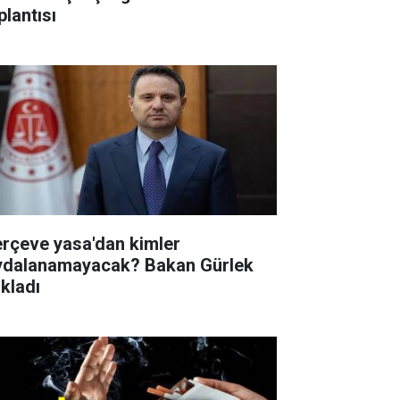
plantısı
erçeve yasa'dan kimler
ydalanamayacak? Bakan Gürlek
ıkladı