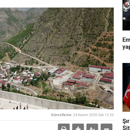
Em
ya
Güncelleme:
24 Kasım 2020 Salı 13:33
Şı
Si