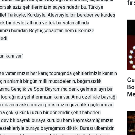
fır
yorsak aziz şehitlerimizin sayesindedir bu. Türkiye
llet Türküyle, Kürdüyle, Alevisiyle, bir beraber ve kardeş
tek bir devlet altında ve tek bir vatan altında
ımızı buradan Beytüşşebap'tan hem ülkemize
edi.
in kanı var"
 vatanımızın her karış toprağında şehitlerimizin kanının
Cu
çin anlamlı bir gün milli mücadelenin, bağımsızlık
Bö
nma Gençlik ve Spor Bayramı'na denk gelmesi ayrı bir
Me
ş toprağında şehitlerimizin kanı var. Ama özellikle bayrağı
rdik ama askerimizin polisimizin güvenlik güçlerimizin
ah'a çok şükür ki uzun bir dönemdir şehit haberleri
uz dev bir bayrak buraya kuruldu hem kaymakamlığımızın
tekleriyle buraya bayrağımızı diktik. Burası ülkemizin