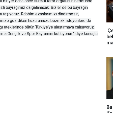
lı bir yer daha önce sürekli terör örgütünün hedefinde
dızlı bayrağımız dalgalanacak. Bizler de bu bayrağın
 taşıyoruz. Rabbim ezanlarımızı dindirmesin,
etimize göz diken huzurumuzu bozmak isteyenlere de
ı eteklerinde bütün Türkiye'ye ulaştırmaya çalışıyoruz.
'Ç
nma Gençlik ve Spor Bayramını kutluyorum" diye konuştu.
bel
ma
Ba