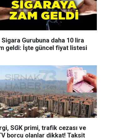
r Sigara Gurubuna daha 10 lira
 geldi: İşte güncel fiyat listesi
rgi, SGK primi, trafik cezası ve
V borcu olanlar dikkat! Taksit