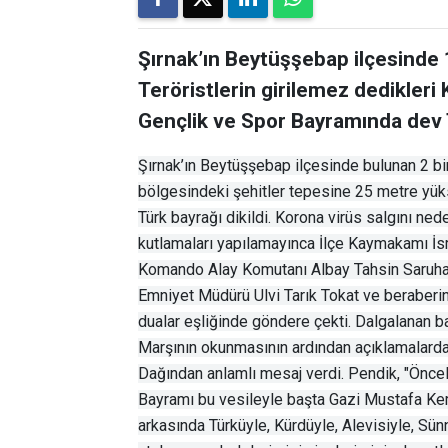
Şırnak’ın Beytüşşebap ilçesinde 
Teröristlerin girilemez dedikler
Gençlik ve Spor Bayramında dev T
Şırnak’ın Beytüşşebap ilçesinde bulunan 2 bi
bölgesindeki şehitler tepesine 25 metre yüks
Türk bayrağı dikildi. Korona virüs salgını n
kutlamaları yapılamayınca İlçe Kaymakamı İ
Komando Alay Komutanı Albay Tahsin Saruhan
Emniyet Müdürü Ulvi Tarık Tokat ve beraberin
dualar eşliğinde göndere çekti. Dalgalanan ba
Marşının okunmasının ardından açıklamalard
Dağından anlamlı mesaj verdi. Pendik, "Önce
Bayramı bu vesileyle başta Gazi Mustafa Kem
arkasında Türküyle, Kürdüyle, Alevisiyle, Sünn