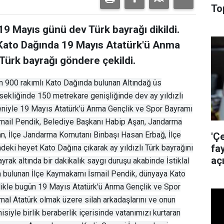
To
19 Mayıs günü dev Türk bayrağı dikildi.
i Kato Dağında 19 Mayıs Atatürk'ü Anma
ürk bayrağı göndere çekildi.
n 900 rakımlı Kato Dağında bulunan Altındağ üs
ekliğinde 150 metrekare genişliğinde dev ay yıldızlı
edeniyle 19 Mayıs Atatürk’ü Anma Gençlik ve Spor Bayramı
smail Pendik, Belediye Başkanı Habip Aşan, Jandarma
, İlçe Jandarma Komutanı Binbaşı Hasan Erbağ, İlçe
'Ç
fa
deki heyet Kato Dağına çıkarak ay yıldızlı Türk bayrağını
aç
yrak altında bir dakikalık saygı duruşu akabinde İstiklal
a bulunan İlçe Kaymakamı İsmail Pendik, dünyaya Kato
likle bugün 19 Mayıs Atatürk'ü Anma Gençlik ve Spor
al Atatürk olmak üzere silah arkadaşlarını ve onun
isiyle birlik beraberlik içerisinde vatanımızı kurtaran