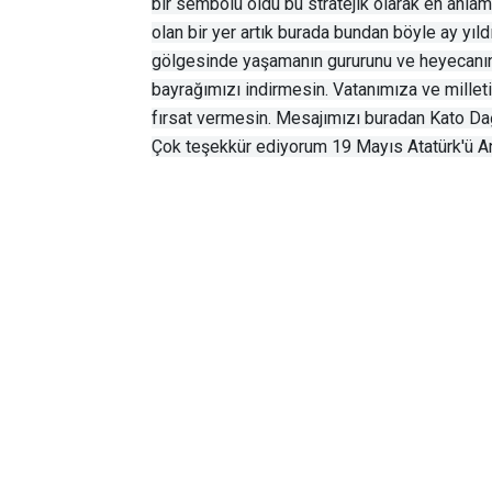
bir sembolü oldu bu stratejik olarak en anlam
olan bir yer artık burada bundan böyle ay yıl
gölgesinde yaşamanın gururunu ve heyecanını
bayrağımızı indirmesin. Vatanımıza ve mill
fırsat vermesin. Mesajımızı buradan Kato Dağ
Çok teşekkür ediyorum 19 Mayıs Atatürk'ü A