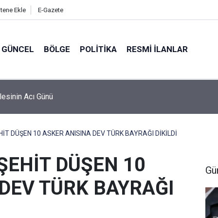
itene Ekle
E-Gazete
GÜNCEL
BÖLGE
POLITIKA
RESMI İLANLAR
ilesinin Acı Günü
İT DÜŞEN 10 ASKER ANISINA DEV TÜRK BAYRAĞI DİKİLDİ
ŞEHİT DÜŞEN 10
Gü
 DEV TÜRK BAYRAĞI