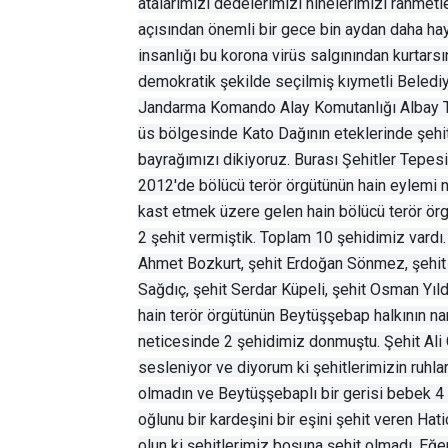
atalarımızı dedelerimizi ninelerimizi rahmetl
açısından önemli bir gece bin aydan daha ha
insanlığı bu korona virüs salgınından kurtars
demokratik şekilde seçilmiş kıymetli Beled
Jandarma Komando Alay Komutanlığı Albay Ta
üs bölgesinde Kato Dağının eteklerinde şehitl
bayrağımızı dikiyoruz. Burası Şehitler Tepesi 
2012'de bölücü terör örgütünün hain eylemi
kast etmek üzere gelen hain bölücü terör örg
2 şehit vermiştik. Toplam 10 şehidimiz vardı. 
Ahmet Bozkurt, şehit Erdoğan Sönmez, şehit
Sağdıç, şehit Serdar Küpeli, şehit Osman Yıld
hain terör örgütünün Beytüşşebap halkının n
neticesinde 2 şehidimiz donmuştu. Şehit Ali 
sesleniyor ve diyorum ki şehitlerimizin ruhla
olmadın ve Beytüşşebaplı bir gerisi bebek 4 
oğlunu bir kardeşini bir eşini şehit veren Hat
olun ki şehitlerimiz boşuna şehit olmadı. Eğe