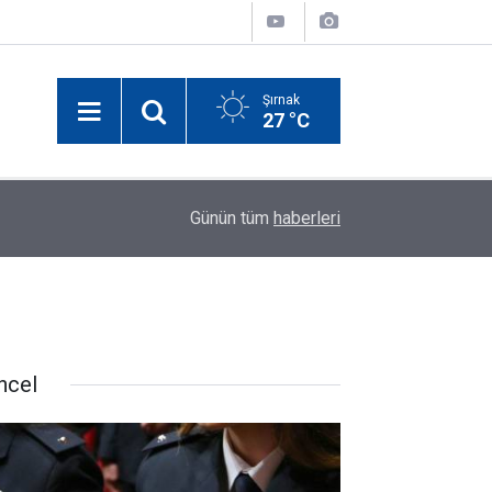
Şırnak
27 °C
00:25
Şırnak’taki Belediye Personel Alacak! Başvurula
Günün tüm
haberleri
ncel