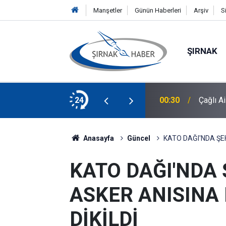
Manşetler
Günün Haberleri
Arşiv
S
ŞIRNAK
 alımı yapacak
24
00:30
Çağlı A
Anasayfa
Güncel
KATO DAĞI'NDA ŞEH
KATO DAĞI'NDA 
ASKER ANISINA
DİKİLDİ