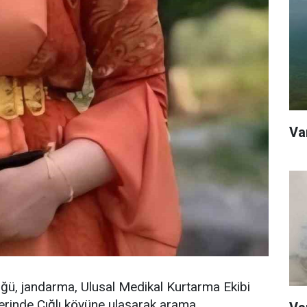
Va
ğü, jandarma, Ulusal Medikal Kurtarma Ekibi
lerinde Çığlı köyüne ulaşarak arama