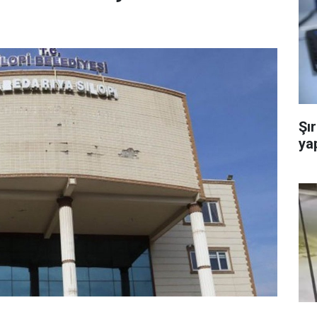
Şı
ya