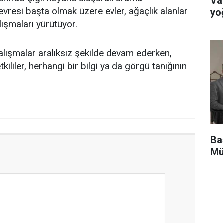
Va
çevresi başta olmak üzere evler, ağaçlık alanlar
yoğ
ışmaları yürütüyor.
çalışmalar aralıksız şekilde devam ederken,
kililer, herhangi bir bilgi ya da görgü tanığının
Ba
Mü