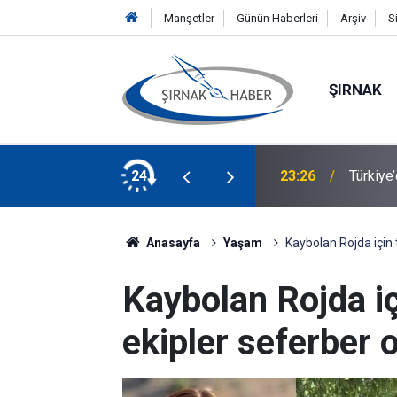
Manşetler
Günün Haberleri
Arşiv
S
ŞIRNAK
ı yapacak!
24
23:26
Türkiye’
Anasayfa
Yaşam
Kaybolan Rojda için
Kaybolan Rojda i
ekipler seferber 