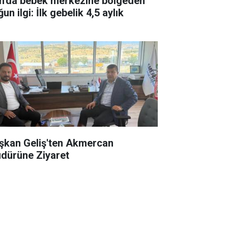
n'da bebek merkezine bölgeden
un ilgi: İlk gebelik 4,5 aylık
şkan Geliş'ten Akmercan
dürüne Ziyaret