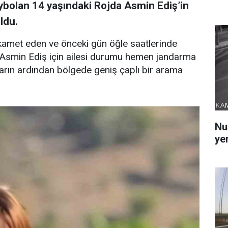
ybolan 14 yaşındaki Rojda Asmin Ediş’in
ldu.
ikamet eden ve önceki gün öğle saatlerinde
Asmin Ediş için ailesi durumu hemen jandarma
hbarın ardından bölgede geniş çaplı bir arama
Nu
yer