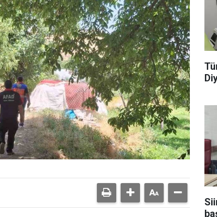
Tü
Di
Sii
baş