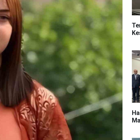
Te
Ke
Ha
Ma