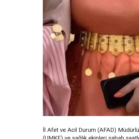
İl Afet ve Acil Durum (AFAD) Müdürlü
(UMKE) ve sağlık ekipleri sabah saat