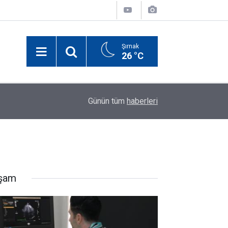
Şırnak
26 °C
22:46
Siirt'te iki hastaya açık kalp ameliyatı başarıyla 
Günün tüm
haberleri
şam