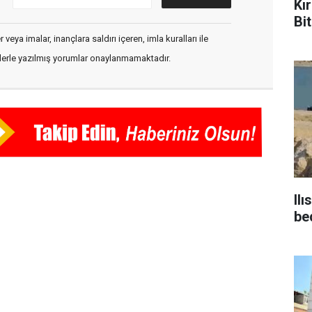
Kı
Bit
veya imalar, inançlara saldırı içeren, imla kuralları ile
flerle yazılmış yorumlar onaylanmamaktadır.
Ilı
be