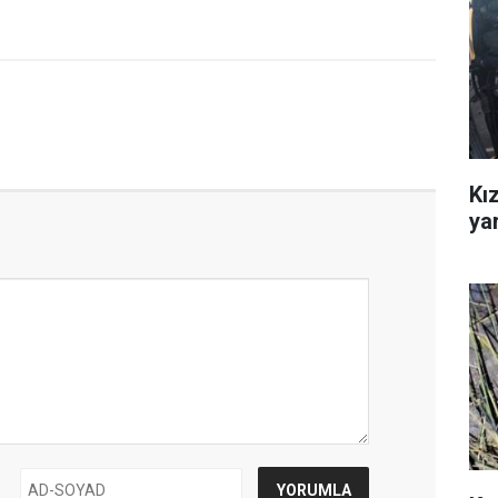
Kız
ya