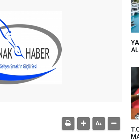
YA
AL
T.
MA