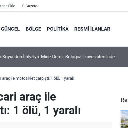
itene Ekle
E-Gazete
GÜNCEL
BÖLGE
POLITIKA
RESMI İLANLAR
İçin Kurumlar ve STK'lar Bir Araya Geldi: Hangi Talepler Gündeme 
 araç ile motosiklet çarpıştı: 1 ölü, 1 yaralı
cari araç ile
Re
ı: 1 ölü, 1 yaralı