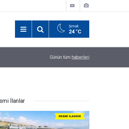
Şırnak
24 °C
Geldi?
00:03
Cizre'de 24 Derslikli Yeni Okul Eylül Ayında Eğit
Günün tüm
haberleri
smi İlanlar