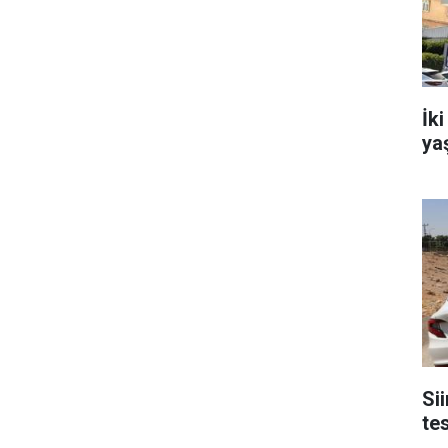
İki
ya
Sii
tes