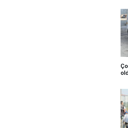
Ço
old