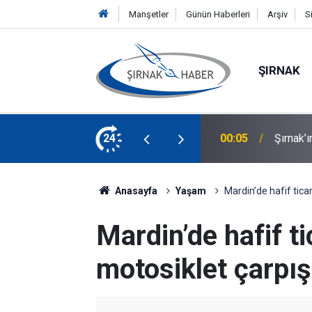
Manşetler
Günün Haberleri
Arşiv
S
ŞIRNAK
ine Demir Bologna Üniversitesi'nde
24
00:04
Silopi 
Anasayfa
Yaşam
Mardin’de hafif ticari
Mardin’de hafif ti
motosiklet çarpışt