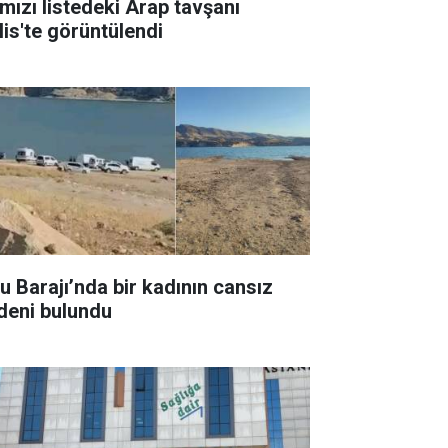
rmızı listedeki Arap tavşanı
lis'te görüntülendi
su Barajı’nda bir kadının cansız
deni bulundu