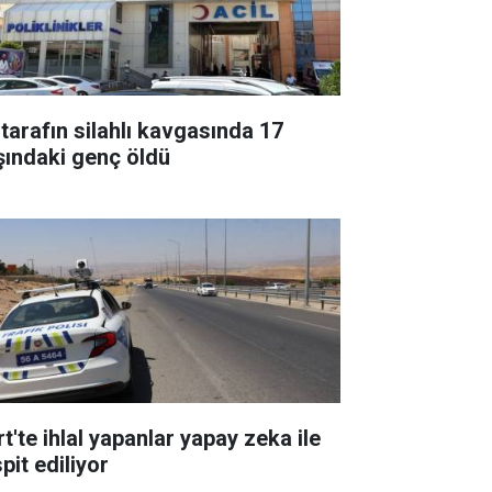
 tarafın silahlı kavgasında 17
şındaki genç öldü
rt'te ihlal yapanlar yapay zeka ile
pit ediliyor