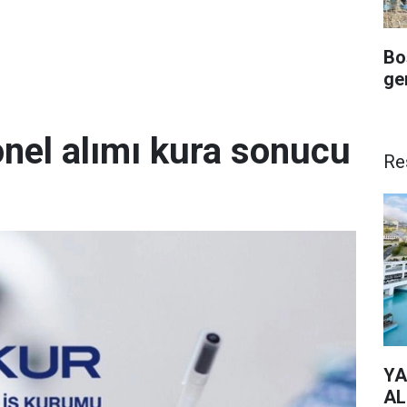
Bo
ge
onel alımı kura sonucu
Re
YA
AL