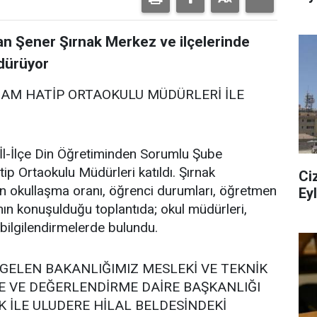
zan Şener Şırnak Merkez ve ilçelerinde
rdürüyor
AM HATİP ORTAOKULU MÜDÜRLERİ İLE
, İl-İlçe Din Öğretiminden Sorumlu Şube
ip Ortaokulu Müdürleri katıldı. Şırnak
Ci
ın okullaşma oranı, öğrenci durumları, öğretmen
Ey
nın konuşulduğu toplantıda; okul müdürleri,
a bilgilendirmelerde bulundu.
E GELEN BAKANLIĞIMIZ MESLEKİ VE TEKNİK
E VE DEĞERLENDİRME DAİRE BAŞKANLIĞI
 İLE ULUDERE HİLAL BELDESİNDEKİ