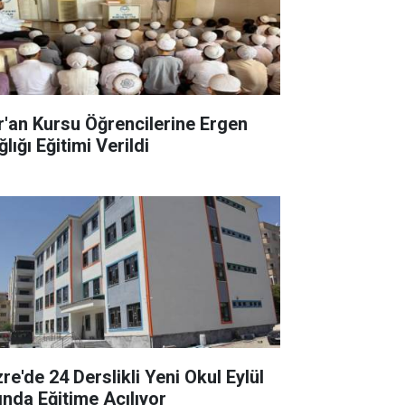
r'an Kursu Öğrencilerine Ergen
lığı Eğitimi Verildi
re'de 24 Derslikli Yeni Okul Eylül
ında Eğitime Açılıyor