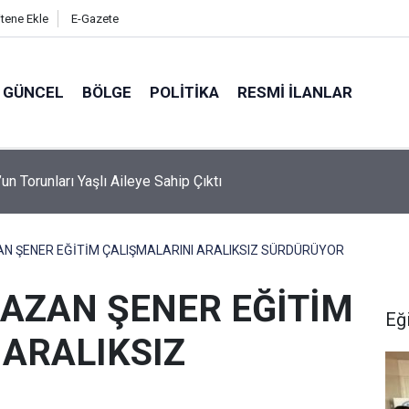
itene Ekle
E-Gazete
GÜNCEL
BÖLGE
POLITIKA
RESMI İLANLAR
kır’da Ayağı Yuvasındaki Bez Parçasına Takılan Leylek Kurtarıldı
 ŞENER EĞİTİM ÇALIŞMALARINI ARALIKSIZ SÜRDÜRÜYOR
AZAN ŞENER EĞİTİM
Eğ
 ARALIKSIZ