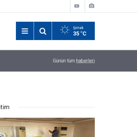
Şırnak
35 °C
10:50
Diyarbakır'da tedavi gören Şırnaklı vatandaş haya
Günün tüm
haberleri
itim