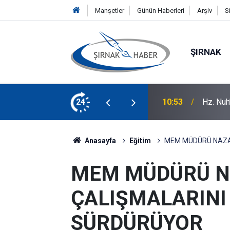
Manşetler
Günün Haberleri
Arşiv
S
ŞIRNAK
 Sahip Çıktı
24
10:52
Diyarba
Anasayfa
Eğitim
MEM MÜDÜRÜ NAZAN
MEM MÜDÜRÜ N
ÇALIŞMALARINI
SÜRDÜRÜYOR