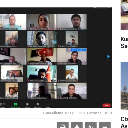
Ku
Sağ
Güncelleme:
07 Eylül 2020 Pazartesi 10:13
Ciz
Ay