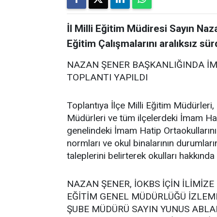
İl Milli Eğitim Müdiresi Sayın Na
Eğitim Çalışmalarını aralıksız sü
NAZAN ŞENER BAŞKANLIĞINDA İM
TOPLANTI YAPILDI
Toplantıya İlçe Milli Eğitim Müdürleri
Müdürleri ve tüm ilçelerdeki İmam Hat
genelindeki İmam Hatip Ortaokulların
normları ve okul binalarının durumları
taleplerini belirterek okulları hakkınd
NAZAN ŞENER, İOKBS İÇİN İLİMİZ
EĞİTİM GENEL MÜDÜRLÜĞÜ İZLEM
ŞUBE MÜDÜRÜ SAYIN YUNUS ABLAK