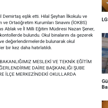
 Demirtaş eşlik etti. Hilal Şeyhan İlkokulu ve
LG
im ve Ortaöğretim Kurumları Sınavını (İOKBS)
 Ablak ve İl Milli Eğitim Müdiresi Nazan Şener,
a kontollerde bulundu. Okul binalarını da gezerek
ve değerlendirmelerde bulunarak okul
r bir kez daha hatırlatıldı.
 BAKANLIĞIMIZ MESLEKİ VE TEKNİK EĞİTİM
ĞERLENDİRME DAİRE BAŞKANLIĞI ŞUBE
RE İLÇE MERKEZİNDEKİ OKULLARDA
Gü
Ba