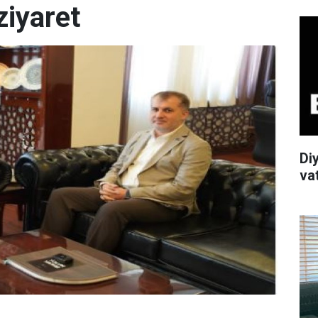
ziyaret
Di
va