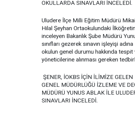
OKULLARDA SINAVLARI İNCELEDİ.
Uludere İlçe Milli Eğitim Müdürü Mikail
Hilal Şeyhan Ortaokulundaki İlköğret
inceleyen Bakanlık Şube Müdürü Yunus
sınıfları gezerek sınavın işleyişi adın
okulun genel durumu hakkında tespit 
yöneticilerine alınması gereken tedbirle
ŞENER, İOKBS İÇİN İLİMİZE GELEN
GENEL MÜDÜRLÜĞÜ İZLEME VE DE
MÜDÜRÜ YUNUS ABLAK İLE ULUDE
SINAVLARI İNCELEDİ.