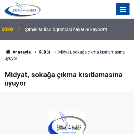
Şırnak’ta Gençler İçin Büyük Fırsat: 3 Avrupa
00:01
Ülkesinden Akranlarıyla Buluşacaklar!
Anasayfa
Kültür
Midyat, sokağa çıkma kısıtlamasına
uyuyor
Midyat, sokağa çıkma kısıtlamasına
uyuyor