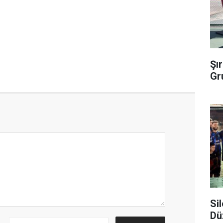
Şı
Gr
Si
Dü