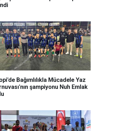
indi
lopi'de Bağımlılıkla Mücadele Yaz
rnuvası'nın şampiyonu Nuh Emlak
du