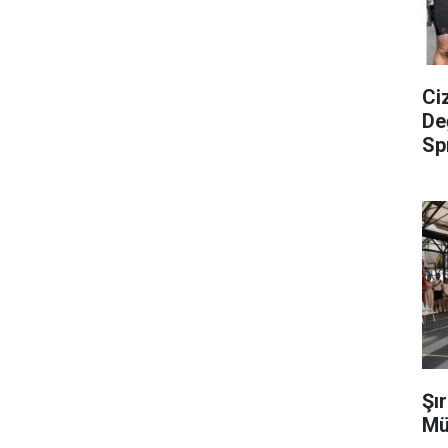
Ci
De
Sp
Şı
Mü