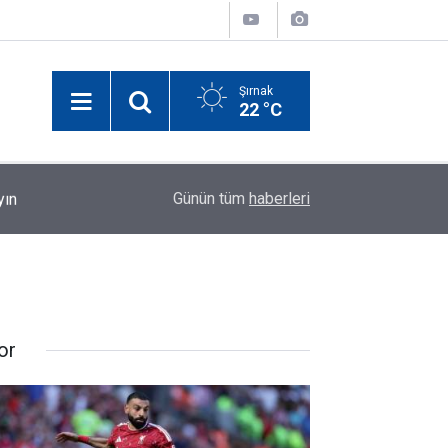
Şırnak
22 °C
yın
00:17
Elektrik Akımına Kapılan Şırnaklı Küçük Miraç Ha
Günün tüm
haberleri
or