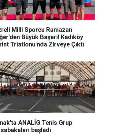
zreli Milli Sporcu Ramazan
ğer'den Büyük Başarı! Kadıköy
rint Triatlonu'nda Zirveye Çıktı
rnak'ta ANALİG Tenis Grup
sabakaları başladı