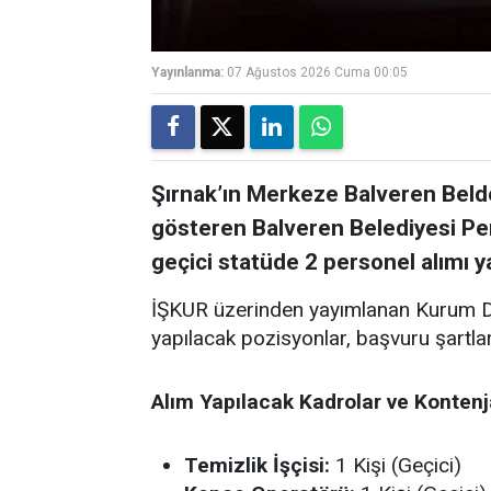
Yayınlanma:
07 Ağustos 2026 Cuma 00:05
Şırnak’ın Merkeze Balveren Belde
gösteren Balveren Belediyesi Perso
geçici statüde 2 personel alımı 
İŞKUR üzerinden yayımlanan Kurum Dı
yapılacak pozisyonlar, başvuru şartları 
Alım Yapılacak Kadrolar ve Kontenj
Temizlik İşçisi:
1 Kişi (Geçici)