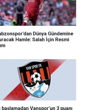
abzonspor'dan Dünya Gündemine
uracak Hamle: Salah İçin Resmi
ım
g başlamadan Vanspor'un 3 puanı