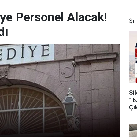
iye Personel Alacak!
Şı
dı
Si
16
Çı