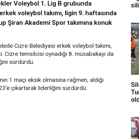
kler Voleybol 1. Lig B grubunda
sil
rkek voleybol takımı, ligin 9. haftasında
up Şiran Akademi Spor takımına konuk
de Cizre Belediyesi erkek voleybol takımı,
i. Cizre temsilcisi oynadığı 8. müsabakayı da
ini sürdürdü.
ının 1 maçı eksik olmasına rağmen, aldığı
Si
23’e çıkartarak liderliğini sürdürdü.
Tu
ol