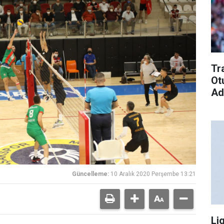
Tr
Ot
Ad
Güncelleme:
10 Aralık 2020 Perşembe 13:21
Li