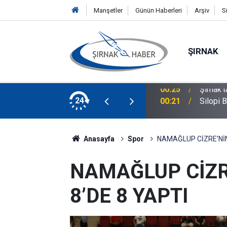
Manşetler
Günün Haberleri
Arşiv
S
ŞIRNAK
lacak! Başvurular Başladı
24
00:21
Silopi 
Anasayfa
Spor
NAMAĞLUP CİZRE’NİN
NAMAĞLUP CİZR
8’DE 8 YAPTI