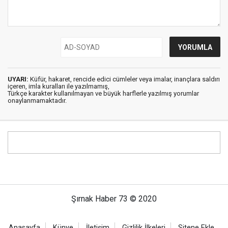
UYARI:
Küfür, hakaret, rencide edici cümleler veya imalar, inançlara saldırı
içeren, imla kuralları ile yazılmamış,
Türkçe karakter kullanılmayan ve büyük harflerle yazılmış yorumlar
onaylanmamaktadır.
Şırnak Haber 73 © 2020
Anasayfa
Künye
İletişim
Gizlilik İlkeleri
Sitene Ekle