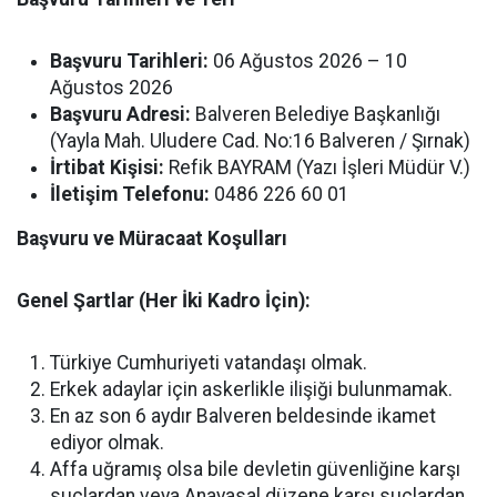
Başvuru Tarihleri:
06 Ağustos 2026 – 10
Ağustos 2026
Başvuru Adresi:
Balveren Belediye Başkanlığı
(Yayla Mah. Uludere Cad. No:16 Balveren / Şırnak)
İrtibat Kişisi:
Refik BAYRAM (Yazı İşleri Müdür V.)
İletişim Telefonu:
0486 226 60 01
Başvuru ve Müracaat Koşulları
Genel Şartlar (Her İki Kadro İçin):
Türkiye Cumhuriyeti vatandaşı olmak.
Erkek adaylar için askerlikle ilişiği bulunmamak.
En az son 6 aydır Balveren beldesinde ikamet
ediyor olmak.
Affa uğramış olsa bile devletin güvenliğine karşı
suçlardan veya Anayasal düzene karşı suçlardan