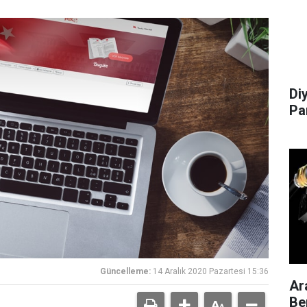
Di
Pa
Güncelleme:
14 Aralık 2020 Pazartesi 15:36
Ar
Be