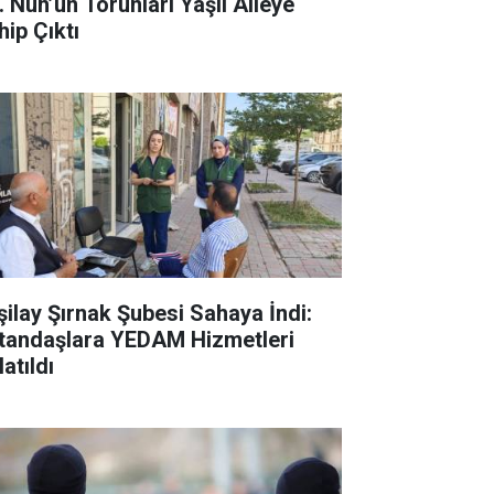
. Nuh’un Torunları Yaşlı Aileye
hip Çıktı
şilay Şırnak Şubesi Sahaya İndi:
tandaşlara YEDAM Hizmetleri
atıldı