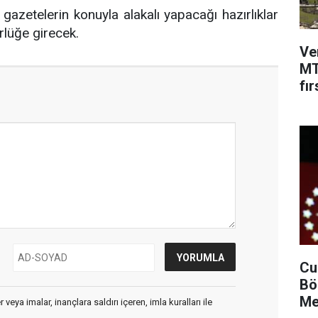
i gazetelerin konuyla alakalı yapacağı hazırlıklar
rlüğe girecek.
Ve
MT
fır
Cu
Bö
Me
veya imalar, inançlara saldırı içeren, imla kuralları ile