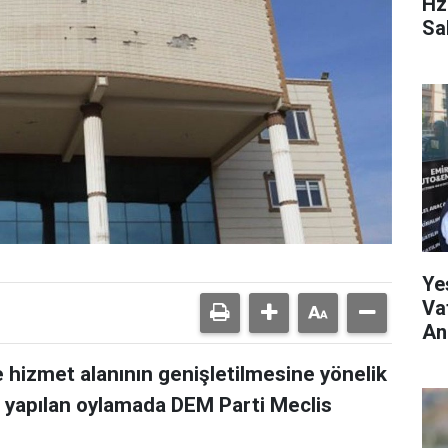
Hz
Sa
Ye
Va
Anl
ye hizmet alanının genişletilmesine yönelik
 yapılan oylamada DEM Parti Meclis