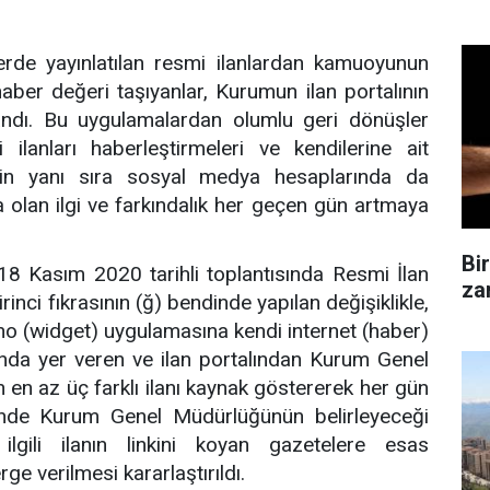
erde yayınlatılan resmi ilanlardan kamuoyunun
 haber değeri taşıyanlar, Kurumun ilan portalının
ndı. Bu uygulamalardan olumlu geri dönüşler
 ilanları haberleştirmeleri ve kendilerine ait
inin yanı sıra sosyal medya hesaplarında da
 olan ilgi ve farkındalık her geçen gün artmaya
Bi
8 Kasım 2020 tarihli toplantısında Resmi İlan
zam
nci fıkrasının (ğ) bendinde yapılan değişiklikle,
 pano (widget) uygulamasına kendi internet (haber)
anda yer veren ve ilan portalından Kurum Genel
 en az üç farklı ilanı kaynak göstererek her gün
esinde Kurum Genel Müdürlüğünün belirleyeceği
 ilgili ilanın linkini koyan gazetelere esas
e verilmesi kararlaştırıldı.