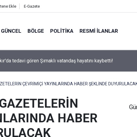
itene Ekle
E-Gazete
GÜNCEL
BÖLGE
POLITIKA
RESMI İLANLAR
kır'da tedavi gören Şırnaklı vatandaş hayatını kaybetti!
ZETELERİN ÇEVRİMİÇİ YAYINLARINDA HABER ŞEKLİNDE DUYURULACA
 GAZETELERİN
Gü
INLARINDA HABER
RULACAK