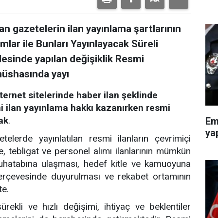
n gazetelerin ilan yayınlama şartlarının
lar ile Bunları Yayınlayacak Süreli
esinde yapılan değişiklik Resmi
 nüshasında yayı
ternet sitelerinde haber ilan şeklinde
i ilan yayınlama hakkı kazanırken resmi
ak
.
Em
ya
telerde yayınlatılan resmi ilanların çevrimiçi
, tebligat ve personel alımı ilanlarının mümkün
hatabına ulaşması, hedef kitle ve kamuoyuna
i çerçevesinde duyurulması ve rekabet ortamının
te.
rekli ve hızlı değişimi, ihtiyaç ve beklentiler