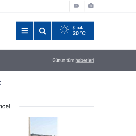
Şırnak
30 °C
10:24
Yeşilay Şırnak Şubesi Sahaya İndi: Vatandaşlara
Günün tüm
haberleri
K
ncel