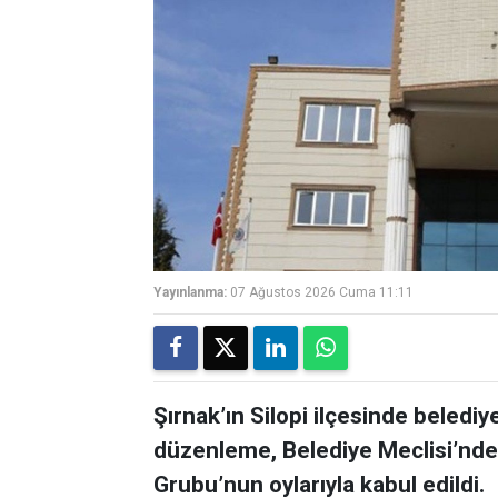
Yayınlanma:
07 Ağustos 2026 Cuma 11:11
Şırnak’ın Silopi ilçesinde beledi
düzenleme, Belediye Meclisi’nde
Grubu’nun oylarıyla kabul edildi.