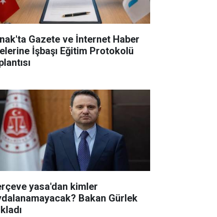
rnak'ta Gazete ve İnternet Haber
telerine İşbaşı Eğitim Protokolü
plantısı
erçeve yasa'dan kimler
ydalanamayacak? Bakan Gürlek
ıkladı