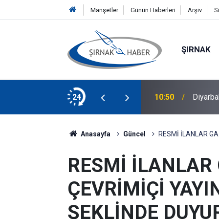
Manşetler
Günün Haberleri
Arşiv
S
ŞIRNAK
Bez Parçasına Takılan Leylek Kurtarıldı
24
10:50
Diyarba
Anasayfa
Güncel
RESMİ İLANLAR GA
RESMİ İLANLAR
ÇEVRİMİÇİ YAY
ŞEKLİNDE DUYU