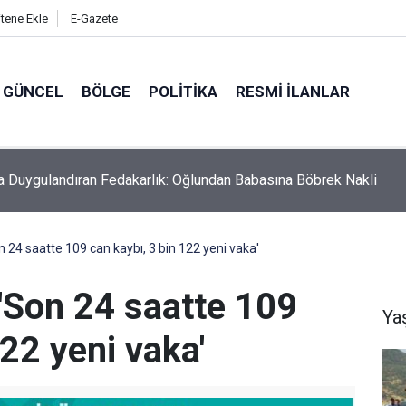
itene Ekle
E-Gazete
GÜNCEL
BÖLGE
POLITIKA
RESMI İLANLAR
ta Duygulandıran Fedakarlık: Oğlundan Babasına Böbrek Nakli
on 24 saatte 109 can kaybı, 3 bin 122 yeni vaka'
 'Son 24 saatte 109
Ya
122 yeni vaka'