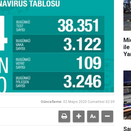
Mi
ile
Ya
Güncelleme:
02 Mayıs 2020 Cumartesi 02:09
Şa