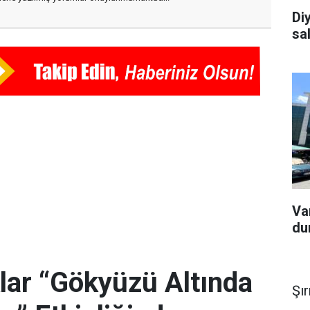
Diy
sa
Van
du
lar “Gökyüzü Altında
Şı