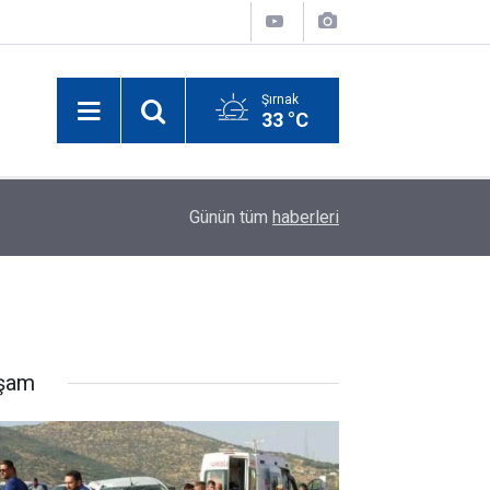
Şırnak
33 °C
Midyat Gercüş Yolunda Kaza: Pikap ile Hafif Ticar
11:34
Günün tüm
haberleri
Yaralandı
şam