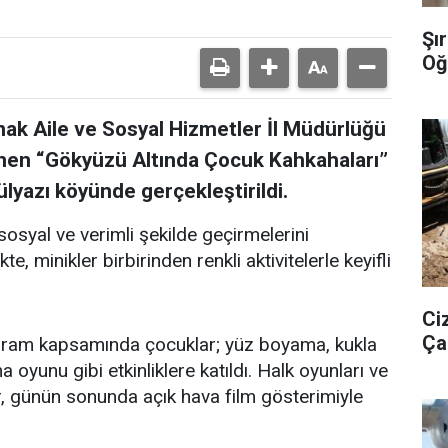
Şı
Oğ
rnak Aile ve Sosyal Hizmetler İl Müdürlüğü
lenen “Gökyüzü Altında Çocuk Kahkahaları”
Gülyazı köyünde gerçekleştirildi.
 sosyal ve verimli şekilde geçirmelerini
, minikler birbirinden renkli aktivitelerle keyifli
Ci
Ça
ogram kapsamında çocuklar; yüz boyama, kukla
 oyunu gibi etkinliklere katıldı. Halk oyunları ve
r, günün sonunda açık hava film gösterimiyle