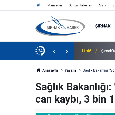
Manşetler
Günün Haberleri
Arşiv
S
ŞIRNAK
 Kişi Boğuldu
24
11:46
Şırnak’
Anasayfa
Yaşam
Sağlık Bakanlığı: 'S
Sağlık Bakanlığı:
can kaybı, 3 bin 