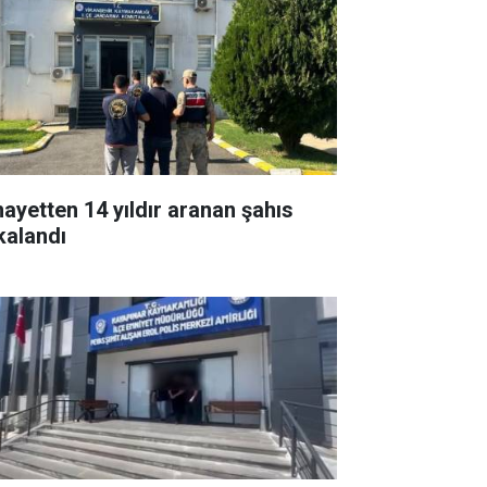
nayetten 14 yıldır aranan şahıs
kalandı