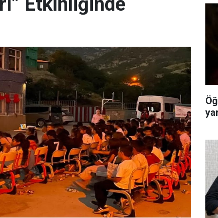
ı” Etkinliğinde
Öğ
ya