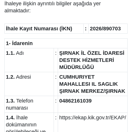
İhaleye ilişkin ayrıntılı bilgiler aşağıda yer
almaktadır:
İhale Kayıt Numarası (İKN)
:
2026/890703
1- İdarenin
1.1.
Adı
:
ŞIRNAK İL ÖZEL İDARESİ
DESTEK HİZMETLERİ
MÜDÜRLÜĞÜ
1.2.
Adresi
:
CUMHURIYET
MAHALLESI IL SAGLIK
ŞIRNAK MERKEZ/ŞIRNAK
1.3.
Telefon
:
04862161039
numarası
1.4.
İhale
:
https://ekap.kik.gov.tr/EKAP/
dokümanının
görülebileceği ve