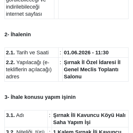
indirilebileceği
internet sayfası
2- İhalenin
2.1.
Tarih ve Saati
:
01.06.2026 - 11:30
2.2.
Yapılacağı (e-
:
Şırnak İl Özel İdaresi İl
tekliflerin açılacağı)
Genel Meclis Toplantı
adres
Salonu
3- İhale konusu yapım işinin
3.1.
Adı
:
Şırnak İli Kavuncu Köyü Halı
Saha Yapım İşi
3.2.
Niteliği, türü
:
1 Kalem Şırnak İli Kavuncu