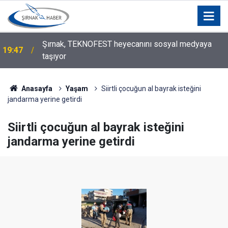
Dört Yaşındaki Oğlunun Ölümünden 3 Gün Sonra
18:39
Katil Zanlısıyla Evlendi
Anasayfa
Yaşam
Siirtli çocuğun al bayrak isteğini
jandarma yerine getirdi
Siirtli çocuğun al bayrak isteğini
jandarma yerine getirdi