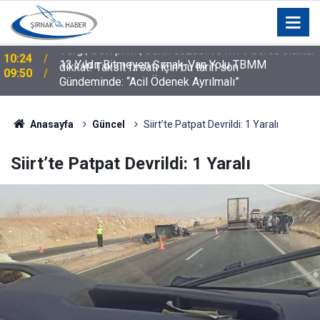
r
13 Yıldır Bitmeyen Şırnak-Van Yolu TBMM
09:50
Gündeminde: “Acil Ödenek Ayrılmalı”
Anasayfa
Güncel
Siirt’te Patpat Devrildi: 1 Yaralı
Siirt’te Patpat Devrildi: 1 Yaralı