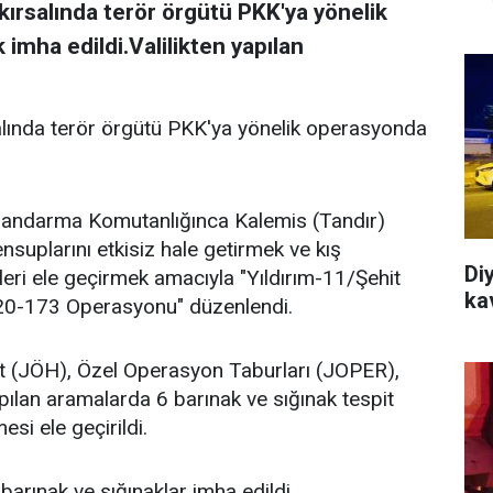
i kırsalında terör örgütü PKK'ya yönelik
imha edildi.Valilikten yapılan
rsalında terör örgütü PKK'ya yönelik operasyonda
l Jandarma Komutanlığınca Kalemis (Tandır)
uplarını etkisiz hale getirmek ve kış
Di
eri ele geçirmek amacıyla "Yıldırım-11/Şehit
ka
-173 Operasyonu" düzenlendi.
(JÖH), Özel Operasyon Taburları (JOPER),
ılan aramalarda 6 barınak ve sığınak tespit
si ele geçirildi.
barınak ve sığınaklar imha edildi.