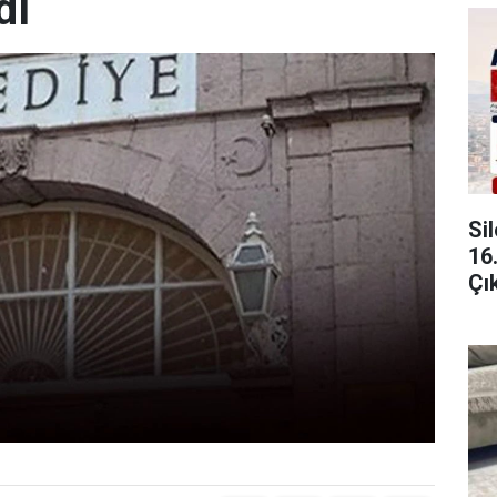
dı
Si
16
Çı