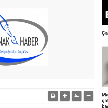
Ça
Ma
ça
ba