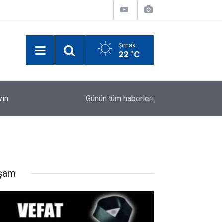
Şırnak
22 °C
yın
00:17
Elektrik Akımına Kapılan Şırnaklı Küçük Miraç Ha
Günün tüm
haberleri
şam