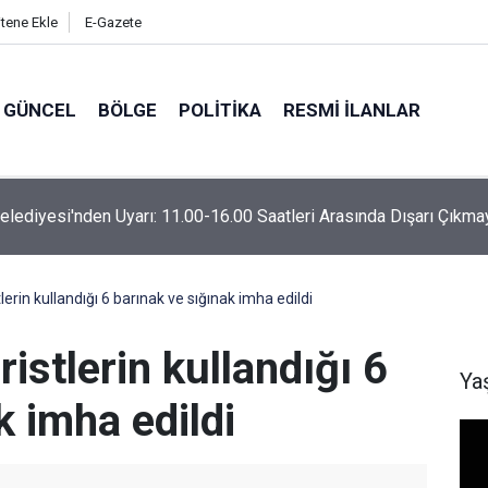
itene Ekle
E-Gazete
GÜNCEL
BÖLGE
POLITIKA
RESMI İLANLAR
Belediyesi'nden Uyarı: 11.00-16.00 Saatleri Arasında Dışarı Çıkma
stlerin kullandığı 6 barınak ve sığınak imha edildi
öristlerin kullandığı 6
Ya
k imha edildi