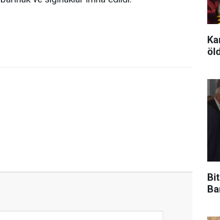
Ka
öld
Bi
Ba