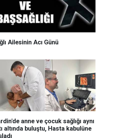
ğlı Ailesinin Acı Günü
rdin'de anne ve çocuk sağlığı aynı
tı altında buluştu, Hasta kabulüne
şladı