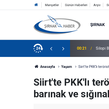
Manşetler
Günün Haberleri
Arşiv
S
ŞIRNAK
lacak! Başvurular Başladı
24
00:21
Silopi 
Anasayfa
Yaşam
Siirt'te PKK'lı teröri
Siirt'te PKK'lı ter
barınak ve sığına