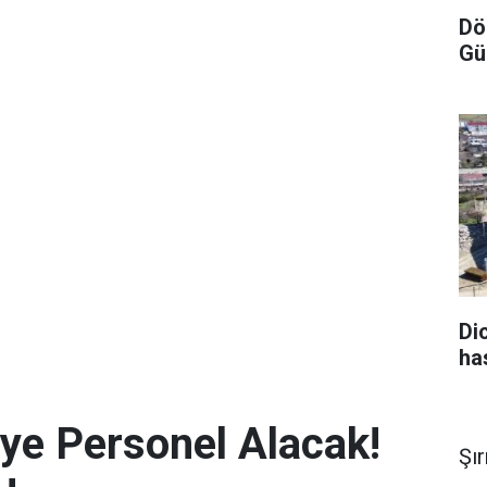
Dö
Gü
Di
ha
iye Personel Alacak!
Şı