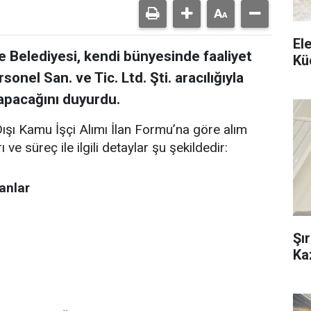
El
 Belediyesi, kendi bünyesinde faaliyet
Kü
nel San. ve Tic. Ltd. Şti. aracılığıyla
yapacağını duyurdu.
şı Kamu İşçi Alımı İlan Formu’na göre alım
ve süreç ile ilgili detaylar şu şekildedir:
anlar
Şı
Ka