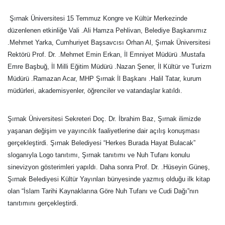
Şırnak Üniversitesi 15 Temmuz Kongre ve Kültür Merkezinde
düzenlenen etkinliğe Vali .Ali Hamza Pehlivan, Belediye Başkanımız
.Mehmet Yarka, Cumhuriyet Başsavcısı Orhan Al, Şırnak Üniversitesi
Rektörü Prof. Dr. .Mehmet Emin Erkan, İl Emniyet Müdürü .Mustafa
Emre Başbuğ, İl Milli Eğitim Müdürü .Nazan Şener, İl Kültür ve Turizm
Müdürü .Ramazan Acar, MHP Şırnak İl Başkanı .Halil Tatar, kurum
müdürleri, akademisyenler, öğrenciler ve vatandaşlar katıldı.
Şırnak Üniversitesi Sekreteri Doç. Dr. İbrahim Baz, Şırnak ilimizde
yaşanan değişim ve yayıncılık faaliyetlerine dair açılış konuşması
gerçekleştirdi. Şırnak Belediyesi “Herkes Burada Hayat Bulacak”
sloganıyla Logo tanıtımı, Şırnak tanıtımı ve Nuh Tufanı konulu
sinevizyon gösterimleri yapıldı. Daha sonra Prof. Dr. .Hüseyin Güneş,
Şırnak Belediyesi Kültür Yayınları bünyesinde yazmış olduğu ilk kitap
olan “İslam Tarihi Kaynaklarına Göre Nuh Tufanı ve Cudi Dağı”nın
tanıtımını gerçekleştirdi.