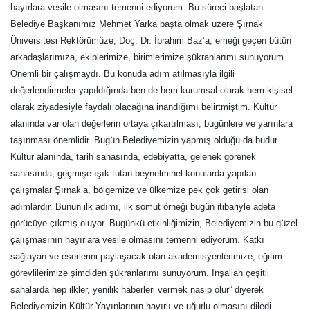
hayırlara vesile olmasını temenni ediyorum. Bu süreci başlatan
Belediye Başkanımız Mehmet Yarka başta olmak üzere Şırnak
Üniversitesi Rektörümüze, Doç. Dr. İbrahim Baz’a, emeği geçen bütün
arkadaşlarımıza, ekiplerimize, birimlerimize şükranlarımı sunuyorum.
Önemli bir çalışmaydı. Bu konuda adım atılmasıyla ilgili
değerlendirmeler yapıldığında ben de hem kurumsal olarak hem kişisel
olarak ziyadesiyle faydalı olacağına inandığımı belirtmiştim. Kültür
alanında var olan değerlerin ortaya çıkartılması, bugünlere ve yarınlara
taşınması önemlidir. Bugün Belediyemizin yapmış olduğu da budur.
Kültür alanında, tarih sahasında, edebiyatta, gelenek görenek
sahasında, geçmişe ışık tutan beynelminel konularda yapılan
çalışmalar Şırnak’a, bölgemize ve ülkemize pek çok getirisi olan
adımlardır. Bunun ilk adımı, ilk somut örneği bugün itibariyle adeta
görücüye çıkmış oluyor. Bugünkü etkinliğimizin, Belediyemizin bu güzel
çalışmasının hayırlara vesile olmasını temenni ediyorum. Katkı
sağlayan ve eserlerini paylaşacak olan akademisyenlerimize, eğitim
görevlilerimize şimdiden şükranlarımı sunuyorum. İnşallah çeşitli
sahalarda hep ilkler, yenilik haberleri vermek nasip olur” diyerek
Belediyemizin Kültür Yayınlarının hayırlı ve uğurlu olmasını diledi.