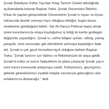
Şırnak Belediyesi Kültür Yayınları Kitap Tanıtım Günleri etkinliğinde
açıklamalarda bulunan Başkan Yarka, Şırnak Üniversitesi Rektörü
Erkan ile yapılan görüşmelerde Üniversitenin Şırnak’ın inşası ve ihyası
noktasında destek vermeye hazır olduğunu ilettiğini, bugün bunun
örneklerinin görüldüğünü belirtti. Vali.Ali Hamza Pehlivan başta olmak
üzere kurumlarımızla ortaya koyduğumuz iş birliği ile kentte günbegün
değişimler yaşandığını; Şırnak’ın, sefine bölgesi ışıkları, rafting, yamaç
paraşütü, tenis turnuvaları gibi etkinliklerle anılmaya başladığını ifade
etti. Şırnak’ın çok güzel hizmetlere layık olduğunu belirten Başkan
Yarka; “Şırnak tanıtımı için Valimiz ve Rektörümüzle bir araya geldik,
Şırnak’ta kültür ve turizm faaliyetlerini ön plana çıkaracak Şırnak yayın
evini kurma konusunda anlaşmaya vardık. Kültürümüzü, geçmişimizi,
gelenek göreneklerimizi inşallah kitaplar vasıtasıyla geleceğimiz olan
evlatlarımıza aktaracağız.” dedi.