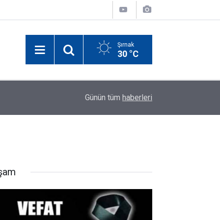
Şırnak
30 °C
10:24
Yeşilay Şırnak Şubesi Sahaya İndi: Vatandaşlara
Günün tüm
haberleri
şam