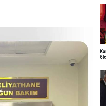
Ka
öld