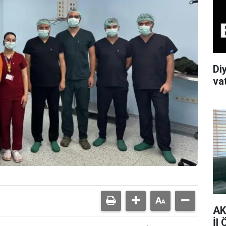
Di
va
AK
İl 