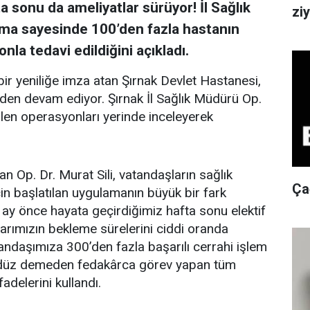
 sonu da ameliyatlar sürüyor! İl Sağlık
ziy
ama sayesinde 100’den fazla hastanın
la tedavi edildiğini açıkladı.
bir yeniliğe imza atan Şırnak Devlet Hastanesi,
den devam ediyor. Şırnak İl Sağlık Müdürü Op.
rilen operasyonları yerinde inceleyerek
n Op. Dr. Murat Sili, vatandaşların sağlık
Ça
çin başlatılan uygulamanın büyük bir fark
 bir ay önce hayata geçirdiğimiz hafta sonu elektif
larımızın bekleme sürelerini ciddi oranda
tandaşımıza 300’den fazla başarılı cerrahi işlem
ündüz demeden fedakârca görev yapan tüm
adelerini kullandı.