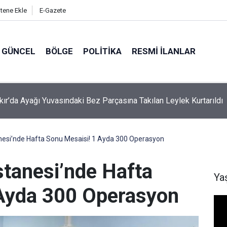
itene Ekle
E-Gazete
GÜNCEL
BÖLGE
POLITIKA
RESMI İLANLAR
kır'da tedavi gören Şırnaklı vatandaş hayatını kaybetti!
nesi’nde Hafta Sonu Mesaisi! 1 Ayda 300 Operasyon
stanesi’nde Hafta
Ya
 Ayda 300 Operasyon