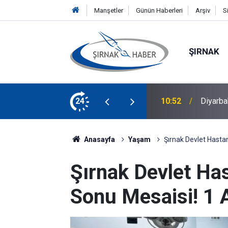
Manşetler
Günün Haberleri
Arşiv
S
ŞIRNAK
Bez Parçasına Takılan Leylek Kurtarıldı
24
10:50
Diyarba
Anasayfa
Yaşam
Şırnak Devlet Hasta
Şırnak Devlet Ha
Sonu Mesaisi! 1