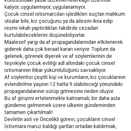
konusundaki yasal düzenlemelerkağlt üzerinde
kalıyor, uygulanmıyor, uygulanamıyor.
Çocuk cinsel istismarcıları işledikleri suçtan mahkum
olsalar bile, kız çocuğunu ya da ailesini ikna edip
resmi nikah yaptırdıkları takdirde cezadan
kurtulabileceklerini düşünebiliyorlar.
Maalesef yargı da af propagandalarından etkilenerek
giderek daha çok beraat kararı veriyor. Toplum da
gelenek, görenek diyerek ve af söylemlerinin de
teşvikiyle çocuk evliliği adl altındaki çocuk cinsel
istismarının ihbar yükümlülüğünü savsaklıyor.
Af söylentisi çeşitli kişi ve kurumların, kız çocuklarının
evlendirilme yaşının 12 hatta 9 olabileceği yönündeki
propagandalarının sürüp gitmesine neden oluyor.
Bu af girişimi ertelenmekle kalmamalı; bir daha asla
gündeme gelmemek üzere ülkenin gündeminden
tamamen çıkartılmalı!
Devletin asli ve Öncelikli görevi, çocukların cinsel
İstismara maruz kaldığı şartları ortadan kaldırmak,