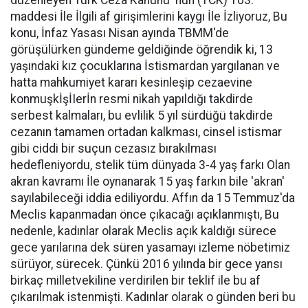
düzenleyen Türk Ceza Kanunu' nun (TCK) 103.
maddesi İle İlgili af girişimlerini kaygı İle İzliyoruz, Bu
konu, İnfaz Yasası Nisan ayında TBMM'de
görüşülürken gündeme geldiğinde öğrendik ki, 13
yaşındaki kız çocuklarına İstismardan yargılanan ve
hatta mahkumiyet kararı kesinleşip cezaevine
konmuşkİşİIerİn resmi nikah yapıldığı takdirde
serbest kalmaları, bu evlilik 5 yıl sürdüğü takdirde
cezanın tamamen ortadan kalkması, cinsel istismar
gibi ciddi bir suçun cezasız bırakılması
hedefleniyordu, stelik tüm dünyada 3-4 yaş farkı Olan
akran kavramı İle oynanarak 15 yaş farkın bile 'akran'
sayılabileceği iddia ediliyordu. Affın da 15 Temmuz'da
Meclis kapanmadan önce çıkacağı açıklanmıştı, Bu
nedenle, kadınlar olarak Meclis açık kaldığı sürece
gece yarılarına dek süren yasamayı izleme nöbetimiz
sürüyor, sürecek. Çünkü 2016 yılında bir gece yansı
birkaç milletvekiline verdirilen bir teklif ile bu af
çıkarılmak istenmişti. Kadınlar olarak o günden beri bu